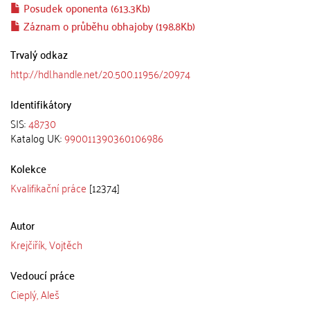
Posudek oponenta (613.3Kb)
Záznam o průběhu obhajoby (198.8Kb)
Trvalý odkaz
http://hdl.handle.net/20.500.11956/20974
Identifikátory
SIS:
48730
Katalog UK:
990011390360106986
Kolekce
Kvalifikační práce
[12374]
Autor
Krejčiřík, Vojtěch
Vedoucí práce
Cieplý, Aleš