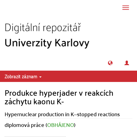
Přeskočit na obsah
Přepn
navig
Zobrazit záznam
Produkce hyperjader v reakcích
záchytu kaonu K-
Hypernuclear production in K--stopped reactions
diplomová práce (
OBHÁJENO
)