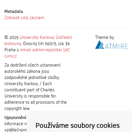
Metadata
Zobrazit celý záznam
© 2025
Univerzita Karlova
,
Ústřední
Theme by
knihovna
, Ovocný trh 560/5, 116 36
Praha 1;
email: admin-repozitar [at]
cuni.cz
Za dodržení všech ustanovení
autorského zákona jsou
zodpovědné jednotlivé složky
Univerzity Karlovy. / Each
constituent part of Charles
University is responsible for
adherence to all provisions of the
copyright law.
Upozornění / Notice:
Získané
Používáme soubory cookies
informace nemohou být použity k
výdělečným účelům nebo vydávány