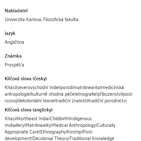
Nakladatel
Univerzita Karlova, Filozofická fakulta
Jazyk
Angličtina
Známka
Prospěl/a
Klíčová slova (česky)
Khásí|severovýchodní Indie|porod|matrilinearita|medicínská
antropologie|kulturně vhodná péče|etnografie|příbuzenství|post-
rozvoj|dekoloniální teorie|tradiční znalosti|tradiční porodnictví
Klíčová slova (anglicky)
Khasi|Northeast India|Childbirth|Indigenous
midwifery|Matrilineality|Medical Anthropology|Culturally
Appropriate Care|Ethnography|Kinship|Post-
development|Decolonial Theory|Traditional Knowledge