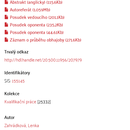
Abstrakt (anglicky) (115.6Kb)
Autoreferát (1.059Mb)
Posudek vedoucího (201.1Kb)
Posudek oponenta (235.2Kb)
Posudek oponenta (44.61Kb)
Záznam o průběhu obhajoby (271.6Kb)
Trvalý odkaz
http://hdl.handle.net/20.500.11956/207979
Identifikátory
SIS:
155145
Kolekce
Kvalifikační práce
[25332]
Autor
Zahrádková, Lenka