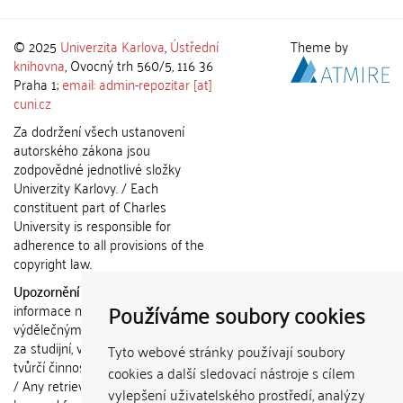
© 2025
Univerzita Karlova
,
Ústřední
Theme by
knihovna
, Ovocný trh 560/5, 116 36
Praha 1;
email: admin-repozitar [at]
cuni.cz
Za dodržení všech ustanovení
autorského zákona jsou
zodpovědné jednotlivé složky
Univerzity Karlovy. / Each
constituent part of Charles
University is responsible for
adherence to all provisions of the
copyright law.
Upozornění / Notice:
Získané
Používáme soubory cookies
informace nemohou být použity k
výdělečným účelům nebo vydávány
za studijní, vědeckou nebo jinou
Tyto webové stránky používají soubory
tvůrčí činnost jiné osoby než autora.
cookies a další sledovací nástroje s cílem
/ Any retrieved information shall not
vylepšení uživatelského prostředí, analýzy