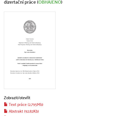
dizertační práce (
OBHÁJENO
)
Zobrazit/
otevřít
Text práce (2.795Mb)
Abstrakt (92.82Kb)