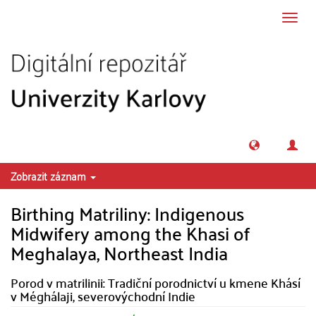
Přeskočit na obsah
Přepn
navig
Zobrazit záznam
Birthing Matriliny: Indigenous
Midwifery among the Khasi of
Meghalaya, Northeast India
Porod v matrilinii: Tradiční porodnictví u kmene Khásí
v Méghálaji, severovýchodní Indie