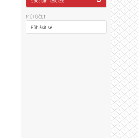
Speciální kolekce
MŮJ ÚČET
Přihlásit se