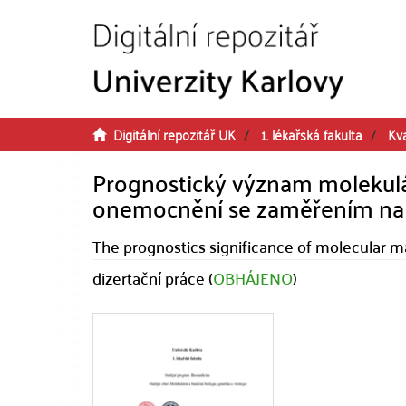
Přeskočit na obsah
Digitální repozitář UK
1. lékařská fakulta
Kva
Prognostický význam molekulá
onemocnění se zaměřením na 
The prognostics significance of molecular m
dizertační práce (
OBHÁJENO
)