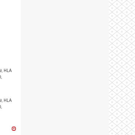
), HLA
,
), HLA
,