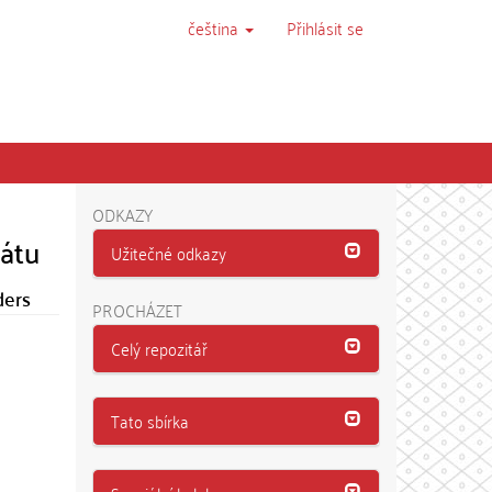
čeština
Přihlásit se
ODKAZY
átu
Užitečné odkazy
ders
PROCHÁZET
Celý repozitář
Tato sbírka