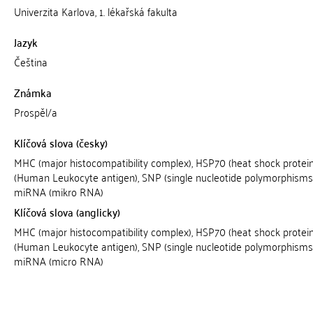
Univerzita Karlova, 1. lékařská fakulta
Jazyk
Čeština
Známka
Prospěl/a
Klíčová slova (česky)
MHC (major histocompatibility complex), HSP70 (heat shock protein
(Human Leukocyte antigen), SNP (single nucleotide polymorphisms)
miRNA (mikro RNA)
Klíčová slova (anglicky)
MHC (major histocompatibility complex), HSP70 (heat shock protein
(Human Leukocyte antigen), SNP (single nucleotide polymorphisms)
miRNA (micro RNA)