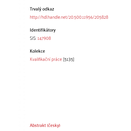
Trvalý odkaz
http://hdl.handle.net/20.500.11956/205828
Identifikátory
SIS:
147908
Kolekce
Kvalifikační práce
[5135]
Abstrakt (česky)