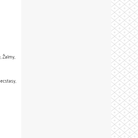
e, Žalmy,
 ecstasy,