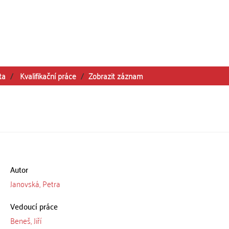
ta
Kvalifikační práce
Zobrazit záznam
Autor
Janovská, Petra
Vedoucí práce
Beneš, Jiří