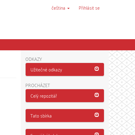
čeština
Přihlásit se
ODKAZY
Užitečné odkazy
PROCHÁZET
Celý repozitář
Tato sbírka