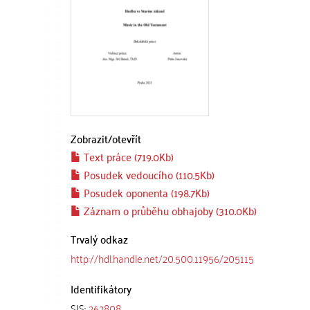
Zobrazit/
otevřít
Text práce (719.0Kb)
Posudek vedoucího (110.5Kb)
Posudek oponenta (198.7Kb)
Záznam o průběhu obhajoby (310.0Kb)
Trvalý odkaz
http://hdl.handle.net/20.500.11956/205115
Identifikátory
SIS:
262808