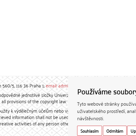
h 560/5, 116 36 Praha 1;
email: admin-repozitar [at] cuni.cz
Používáme soubor
povědné jednotlivé složky Univerzity Karlovy. / Each constituent
all provisions of the copyright law.
Tyto webové stránky používaj
užity k výdělečným účelům nebo vydávány za studijní, vědeckou
uživatelského prostředí, ana
etrieved information shall not be used for any commercial purposes
návštěvnosti.
creative activities of any person other than the author.
Souhlasím
Odmítám
Up