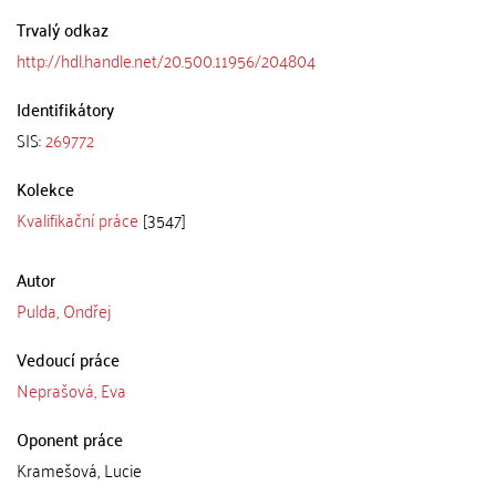
Trvalý odkaz
http://hdl.handle.net/20.500.11956/204804
Identifikátory
SIS:
269772
Kolekce
Kvalifikační práce
[3547]
Autor
Pulda, Ondřej
Vedoucí práce
Neprašová, Eva
Oponent práce
Kramešová, Lucie