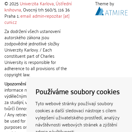
© 2025
Univerzita Karlova
,
Ústřední
Theme by
knihovna
, Ovocný trh 560/5, 116 36
Praha 1;
email: admin-repozitar [at]
cuni.cz
Za dodržení všech ustanovení
autorského zákona jsou
zodpovědné jednotlivé složky
Univerzity Karlovy. / Each
constituent part of Charles
University is responsible for
adherence to all provisions of the
copyright law.
Upozornění / Notice:
Získané
Používáme soubory cookies
informace nemohou být použity k
výdělečným účelům nebo vydávány
za studijní, vědeckou nebo jinou
Tyto webové stránky používají soubory
tvůrčí činnost jiné osoby než autora.
cookies a další sledovací nástroje s cílem
/ Any retrieved information shall not
vylepšení uživatelského prostředí, analýzy
be used for any commercial
návštěvnosti webových stránek a zjištění
purposes or claimed as results of
zdroje návštěvnosti.