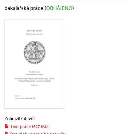
bakalářská práce (
OBHÁJENO
)
Zobrazit/
otevřít
Text práce (627.1Kb)
Posudek vedoucího (111.3Kb)