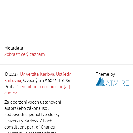
Metadata
Zobrazit celý záznam
© 2025
Univerzita Karlova
,
Ústřední
Theme by
knihovna
, Ovocný trh 560/5, 116 36
Praha 1;
email: admin-repozitar [at]
cuni.cz
Za dodržení všech ustanovení
autorského zákona jsou
zodpovědné jednotlivé složky
Univerzity Karlovy. / Each
constituent part of Charles
University is responsible for