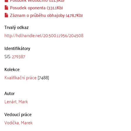
Posudek oponenta (331.1Kb)
Záznam o průběhu obhajoby (478.7Kb)
Trvalý odkaz
http://hdl.handle.net/20.500.11956/204508
Identifikátory
SIS:
279387
Kolekce
Kvalifikační práce
[7488]
Autor
Lenárt, Mark
Vedoucí práce
Vodička, Marek