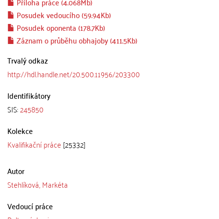
Příloha práce (4.068Mb)
Posudek vedoucího (59.94Kb)
Posudek oponenta (178.7Kb)
Záznam o průběhu obhajoby (411.5Kb)
Trvalý odkaz
http://hdl.handle.net/20.500.11956/203300
Identifikátory
SIS:
245850
Kolekce
Kvalifikační práce
[25332]
Autor
Stehlíková, Markéta
Vedoucí práce