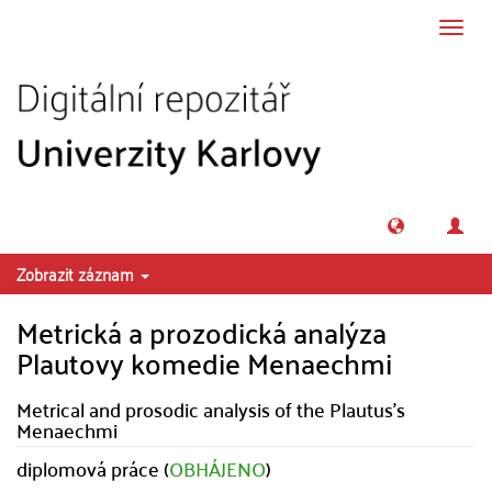
Přeskočit na obsah
Přepn
navig
Zobrazit záznam
Metrická a prozodická analýza
Plautovy komedie Menaechmi
Metrical and prosodic analysis of the Plautus's
Menaechmi
diplomová práce (
OBHÁJENO
)