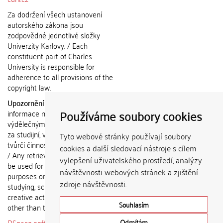
Za dodržení všech ustanovení
autorského zákona jsou
zodpovědné jednotlivé složky
Univerzity Karlovy. / Each
constituent part of Charles
University is responsible for
adherence to all provisions of the
copyright law.
Upozornění / Notice:
Získané
Používáme soubory cookies
informace nemohou být použity k
výdělečným účelům nebo vydávány
za studijní, vědeckou nebo jinou
Tyto webové stránky používají soubory
tvůrčí činnost jiné osoby než autora.
cookies a další sledovací nástroje s cílem
/ Any retrieved information shall not
vylepšení uživatelského prostředí, analýzy
be used for any commercial
návštěvnosti webových stránek a zjištění
purposes or claimed as results of
zdroje návštěvnosti.
studying, scientific or any other
creative activities of any person
Souhlasím
other than the author.
DSpace software
copyright © 2002-
Odmítám