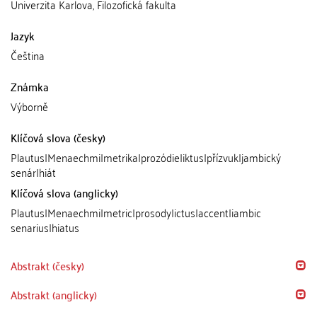
Univerzita Karlova, Filozofická fakulta
Jazyk
Čeština
Známka
Výborně
Klíčová slova (česky)
Plautus|Menaechmi|metrika|prozódie|iktus|přízvuk|jambický
senár|hiát
Klíčová slova (anglicky)
Plautus|Menaechmi|metric|prosody|ictus|accent|iambic
senarius|hiatus
Abstrakt (česky)
Abstrakt (anglicky)