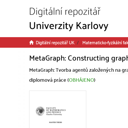
Přeskočit na obsah
Digitální repozitář UK
Matematicko-fyzikální fak
MetaGraph: Constructing gra
MetaGraph: Tvorba agentů založených na g
diplomová práce (
OBHÁJENO
)