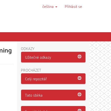
čeština
Přihlásit se
ming
ODKAZY
Užitečné odkazy
PROCHÁZET
Celý repozitář
Tato sbírka