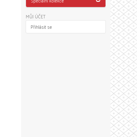
Speciální kolekce
MŮJ ÚČET
Přihlásit se