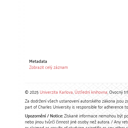
Metadata
Zobrazit celý záznam
© 2025
Univerzita Karlova
,
Ústřední knihovna
, Ovocný tr
Za dodržení všech ustanovení autorského zákona jsou zod
part of Charles University is responsible for adherence to 
Upozornění / Notice:
Získané informace nemohou být po
nebo jinou tvůrčí činnost jiné osoby než autora. / Any r
or claimed as results of studying, scientific or any other 