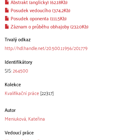
Abstrakt (anglicky) (62.18Kb)
Posudek vedoucího (374.2Kb)
Posudek oponenta (111.5Kb)
Záznam o průběhu obhajoby (232.0Kb)
Trvalý odkaz
http://hdl.handle.net/20.500.11956/201779
Identifikátory
SIS:
264500
Kolekce
Kvalifikační práce
[22317]
Autor
Meniuková, Kateřina
Vedoucí práce