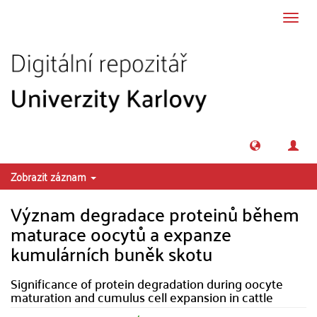
Přeskočit na obsah
Přepn
navig
Zobrazit záznam
Význam degradace proteinů během
maturace oocytů a expanze
kumulárních buněk skotu
Significance of protein degradation during oocyte
maturation and cumulus cell expansion in cattle