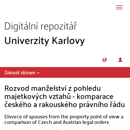
Přeskočit na obsah
Přepn
navig
Zobrazit záznam
Rozvod manželství z pohledu
majetkových vztahů - komparace
českého a rakouského právního řádu
Divorce of spouses from the property point of view a
comparison of Czech and Austrian legal orders