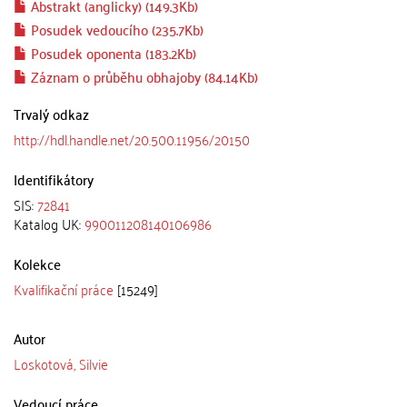
Abstrakt (anglicky) (149.3Kb)
Posudek vedoucího (235.7Kb)
Posudek oponenta (183.2Kb)
Záznam o průběhu obhajoby (84.14Kb)
Trvalý odkaz
http://hdl.handle.net/20.500.11956/20150
Identifikátory
SIS:
72841
Katalog UK:
990011208140106986
Kolekce
Kvalifikační práce
[15249]
Autor
Loskotová, Silvie
Vedoucí práce