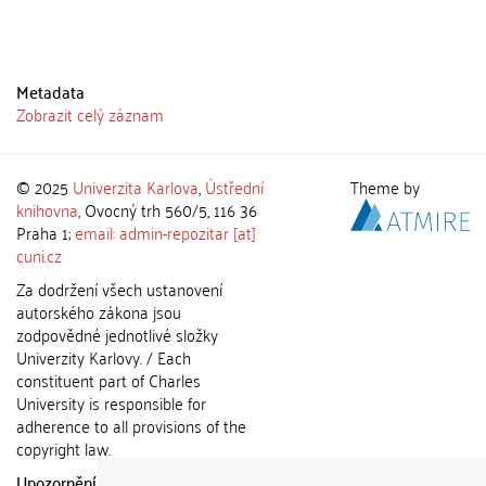
Metadata
Zobrazit celý záznam
© 2025
Univerzita Karlova
,
Ústřední
Theme by
knihovna
, Ovocný trh 560/5, 116 36
Praha 1;
email: admin-repozitar [at]
cuni.cz
Za dodržení všech ustanovení
autorského zákona jsou
zodpovědné jednotlivé složky
Univerzity Karlovy. / Each
constituent part of Charles
University is responsible for
adherence to all provisions of the
copyright law.
Upozornění / Notice:
Získané