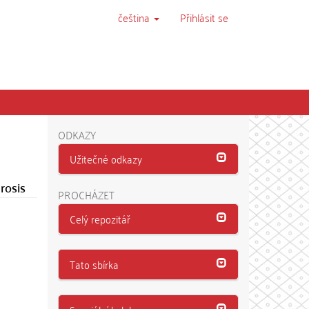
čeština
Přihlásit se
ODKAZY
Užitečné odkazy
rosis
PROCHÁZET
Celý repozitář
Tato sbírka