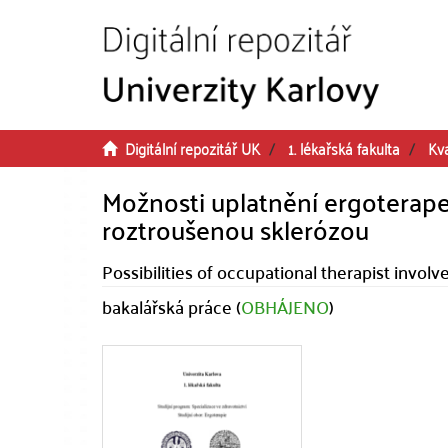
Přeskočit na obsah
Digitální repozitář UK
1. lékařská fakulta
Kva
Možnosti uplatnění ergoterape
roztroušenou sklerózou
Possibilities of occupational therapist invol
bakalářská práce (
OBHÁJENO
)