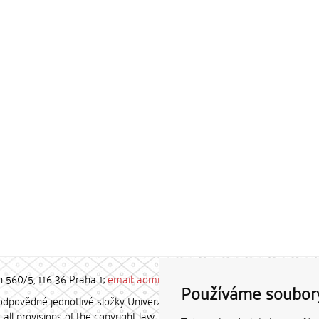
h 560/5, 116 36 Praha 1;
email: admin-repozitar [at] cuni.cz
Používáme soubor
povědné jednotlivé složky Univerzity Karlovy. / Each constituent
all provisions of the copyright law.