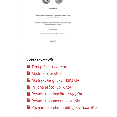
Zobrazit/
otevřít
Text práce (1.773Mb)
Abstrakt (101.9Kb)
Abstrakt (anglicky) (135.1Kb)
Příloha práce (863.6Kb)
Posudek vedoucího (465.5Kb)
Posudek oponenta (554.5Kb)
Záznam o průběhu obhajoby (404.3Kb)