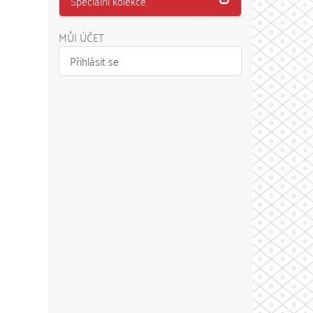
Speciální kolekce
MŮJ ÚČET
Přihlásit se