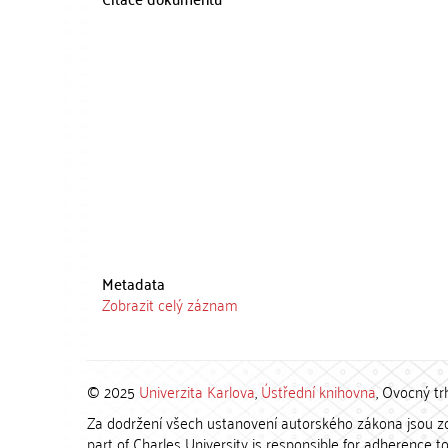
Metadata
Zobrazit celý záznam
© 2025
Univerzita Karlova
,
Ústřední knihovna
, Ovocný tr
Za dodržení všech ustanovení autorského zákona jsou zod
part of Charles University is responsible for adherence to 