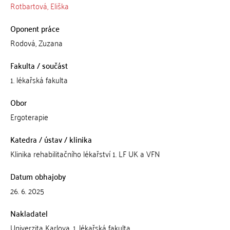
Rotbartová, Eliška
Oponent práce
Rodová, Zuzana
Fakulta / součást
1. lékařská fakulta
Obor
Ergoterapie
Katedra / ústav / klinika
Klinika rehabilitačního lékařství 1. LF UK a VFN
Datum obhajoby
26. 6. 2025
Nakladatel
Univerzita Karlova, 1. lékařská fakulta