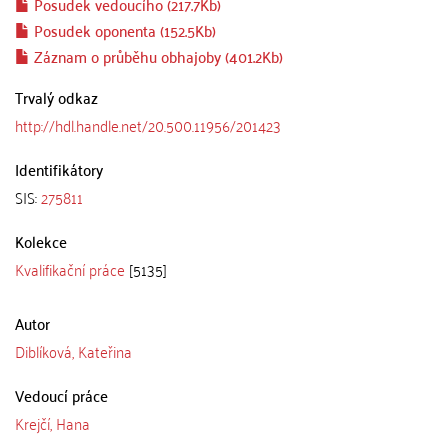
Posudek vedoucího (217.7Kb)
Posudek oponenta (152.5Kb)
Záznam o průběhu obhajoby (401.2Kb)
Trvalý odkaz
http://hdl.handle.net/20.500.11956/201423
Identifikátory
SIS:
275811
Kolekce
Kvalifikační práce
[5135]
Autor
Diblíková, Kateřina
Vedoucí práce
Krejčí, Hana