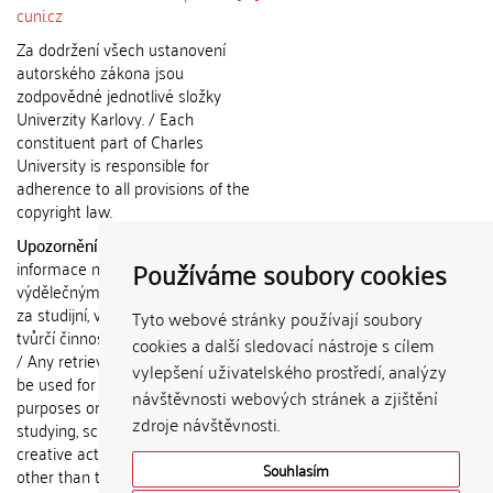
cuni.cz
Za dodržení všech ustanovení
autorského zákona jsou
zodpovědné jednotlivé složky
Univerzity Karlovy. / Each
constituent part of Charles
University is responsible for
adherence to all provisions of the
copyright law.
Upozornění / Notice:
Získané
Používáme soubory cookies
informace nemohou být použity k
výdělečným účelům nebo vydávány
za studijní, vědeckou nebo jinou
Tyto webové stránky používají soubory
tvůrčí činnost jiné osoby než autora.
cookies a další sledovací nástroje s cílem
/ Any retrieved information shall not
vylepšení uživatelského prostředí, analýzy
be used for any commercial
návštěvnosti webových stránek a zjištění
purposes or claimed as results of
zdroje návštěvnosti.
studying, scientific or any other
creative activities of any person
Souhlasím
other than the author.