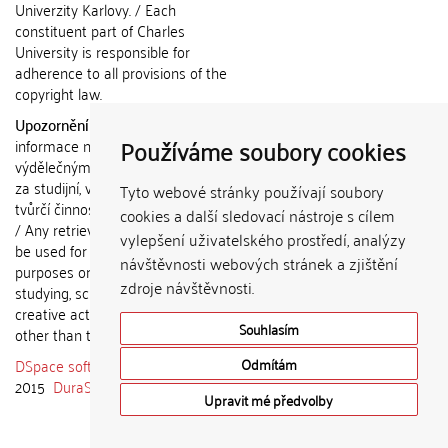
Univerzity Karlovy. / Each
constituent part of Charles
University is responsible for
adherence to all provisions of the
copyright law.
Upozornění / Notice:
Získané
Používáme soubory cookies
informace nemohou být použity k
výdělečným účelům nebo vydávány
za studijní, vědeckou nebo jinou
Tyto webové stránky používají soubory
tvůrčí činnost jiné osoby než autora.
cookies a další sledovací nástroje s cílem
/ Any retrieved information shall not
vylepšení uživatelského prostředí, analýzy
be used for any commercial
návštěvnosti webových stránek a zjištění
purposes or claimed as results of
zdroje návštěvnosti.
studying, scientific or any other
creative activities of any person
Souhlasím
other than the author.
DSpace software
copyright © 2002-
Odmítám
2015
DuraSpace
Upravit mé předvolby