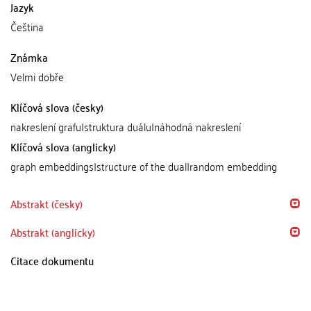
Jazyk
Čeština
Známka
Velmi dobře
Klíčová slova (česky)
nakreslení grafu|struktura duálu|náhodná nakreslení
Klíčová slova (anglicky)
graph embeddings|structure of the dual|random embedding
Abstrakt (česky)
Abstrakt (anglicky)
Citace dokumentu