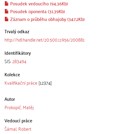
Posudek vedoucího (94.36Kb)
Posudek oponenta (31.39Kb)
Záznam o průběhu obhajoby (347.2Kb)
Trvalý odkaz
http://hdl.handle.net/20.500.11956/200881
Identifikátory
SIS:
283494
Kolekce
Kvalifikační práce
[12374]
Autor
Prokopič, Matěj
Vedoucí práce
Šámal, Robert