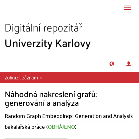
Přeskočit na obsah
Přepn
navig
Zobrazit záznam
Náhodná nakreslení grafů:
generování a analýza
Random Graph Embeddings: Generation and Analysis
bakalářská práce (
OBHÁJENO
)