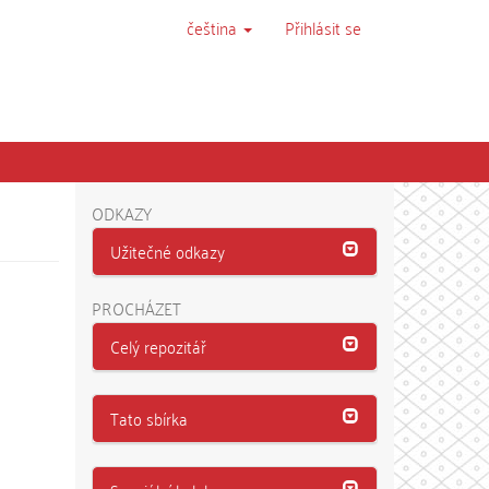
čeština
Přihlásit se
ODKAZY
Užitečné odkazy
PROCHÁZET
Celý repozitář
Tato sbírka