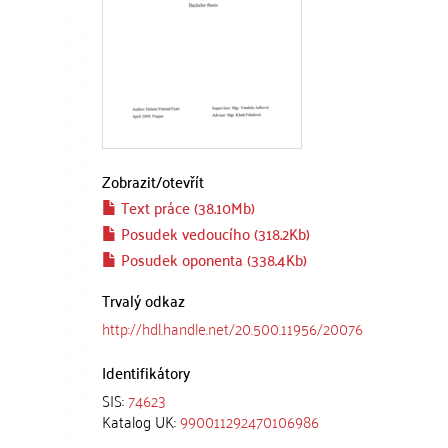
Zobrazit/
otevřít
Text práce (38.10Mb)
Posudek vedoucího (318.2Kb)
Posudek oponenta (338.4Kb)
Trvalý odkaz
http://hdl.handle.net/20.500.11956/20076
Identifikátory
SIS:
74623
Katalog UK:
990011292470106986