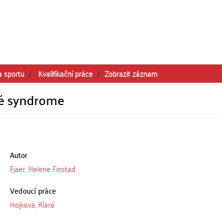
a sportu
Kvalifikační práce
Zobrazit záznam
rré syndrome
Autor
Fjaer, Helene Finstad
Vedoucí práce
Hojková, Klára