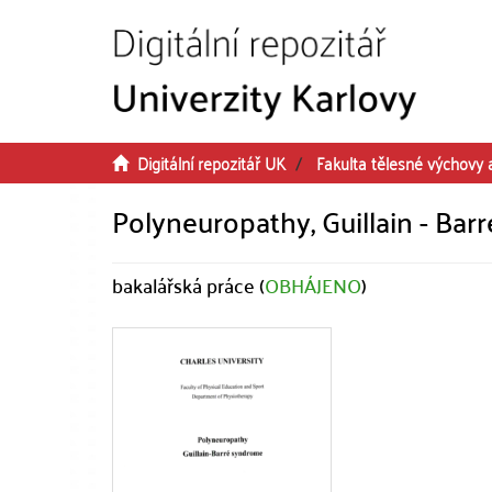
Přeskočit na obsah
Digitální repozitář UK
Fakulta tělesné výchovy 
Polyneuropathy, Guillain - Ba
bakalářská práce (
OBHÁJENO
)