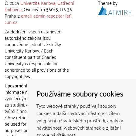
© 2025
Univerzita Karlova
,
Ústřední
Theme by
knihovna
, Ovocný trh 560/5, 116 36
Praha 1;
email: admin-repozitar [at]
cuni.cz
Za dodržení všech ustanovení
autorského zákona jsou
zodpovědné jednotlivé složky
Univerzity Karlovy. / Each
constituent part of Charles
University is responsible for
adherence to all provisions of the
copyright law.
Upozornění / Notice:
Získané
Používáme soubory cookies
informace nemohou být použity k
výdělečným účelům nebo vydávány
za studijní, vědeckou nebo jinou
Tyto webové stránky používají soubory
tvůrčí činnost jiné osoby než autora.
cookies a další sledovací nástroje s cílem
/ Any retrieved information shall not
vylepšení uživatelského prostředí, analýzy
be used for any commercial
návštěvnosti webových stránek a zjištění
purposes or claimed as results of
zdroje návštěvnosti.