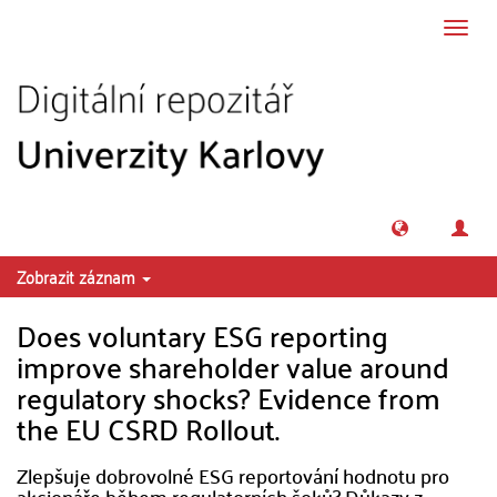
Přeskočit na obsah
Přepn
navig
Zobrazit záznam
Does voluntary ESG reporting
improve shareholder value around
regulatory shocks? Evidence from
the EU CSRD Rollout.
Zlepšuje dobrovolné ESG reportování hodnotu pro
akcionáře během regulatorních šoků? Důkazy z