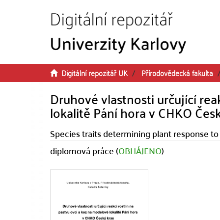
Přeskočit na obsah
Digitální repozitář UK
Přírodovědecká fakulta
Druhové vlastnosti určující rea
lokalitě Pání hora v CHKO Česk
Species traits determining plant response to
diplomová práce (
OBHÁJENO
)