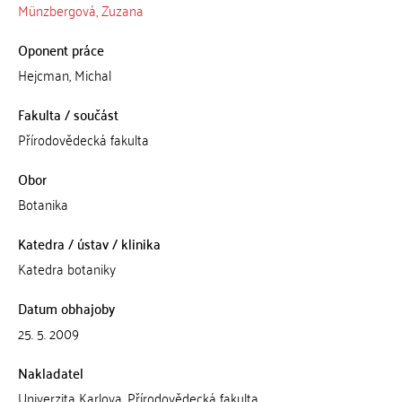
Münzbergová, Zuzana
Oponent práce
Hejcman, Michal
Fakulta / součást
Přírodovědecká fakulta
Obor
Botanika
Katedra / ústav / klinika
Katedra botaniky
Datum obhajoby
25. 5. 2009
Nakladatel
Univerzita Karlova, Přírodovědecká fakulta