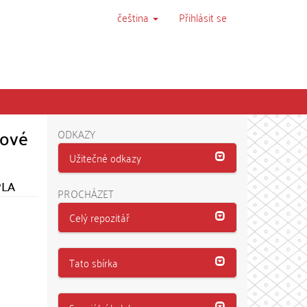
čeština
Přihlásit se
lové
ODKAZY
Užitečné odkazy
PLA
PROCHÁZET
Celý repozitář
Tato sbírka