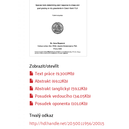
Zobrazit/
otevřít
Text práce (9.300Mb)
Abstrakt (69.12Kb)
Abstrakt (anglicky) (59.12Kb)
Posudek vedoucího (34.05Kb)
Posudek oponenta (101.0Kb)
Trvalý odkaz
http://hdl.handle.net/20.500.11956/20015