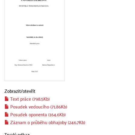
Zobrazit/
otevřít
Text práce (798.5Kb)
Posudek vedoucího (71.86Kb)
Posudek oponenta (164.6Kb)
Záznam o průběhu obhajoby (246.7Kb)
Trvalý odkaz