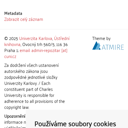
Metadata
Zobrazit celý záznam
© 2025
Univerzita Karlova
,
Ústřední
Theme by
knihovna
, Ovocný trh 560/5, 116 36
Praha 1;
email: admin-repozitar [at]
cuni.cz
Za dodržení všech ustanovení
autorského zákona jsou
zodpovědné jednotlivé složky
Univerzity Karlovy. / Each
constituent part of Charles
University is responsible for
adherence to all provisions of the
copyright law.
Upozornění / Notice:
Získané
Používáme soubory cookies
informace nemohou být použity k
výdělečným účelům nebo vydávány