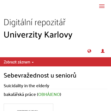
Přeskočit na obsah
Přepn
navig
Zobrazit záznam
Sebevražednost u seniorů
Suicidality in the elderly
bakalářská práce (
OBHÁJENO
)