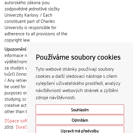
autorského zákona jsou
zodpovědné jednotlivé složky
Univerzity Karlovy. / Each
constituent part of Charles
University is responsible for
adherence to all provisions of the
copyright law.
Upozornění / Notice:
Získané
Používáme soubory cookies
informace nemohou být použity k
výdělečným účelům nebo vydávány
za studijní, vědeckou nebo jinou
Tyto webové stránky používají soubory
tvůrčí činnost jiné osoby než autora.
cookies a další sledovací nástroje s cílem
/ Any retrieved information shall not
vylepšení uživatelského prostředí, analýzy
be used for any commercial
návštěvnosti webových stránek a zjištění
purposes or claimed as results of
zdroje návštěvnosti.
studying, scientific or any other
creative activities of any person
Souhlasím
other than the author.
DSpace software
copyright © 2002-
Odmítám
2015
DuraSpace
Upravit mé předvolby