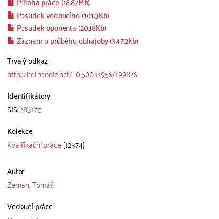
Příloha práce (18.87Mb)
Posudek vedoucího (101.3Kb)
Posudek oponenta (20.18Kb)
Záznam o průběhu obhajoby (347.2Kb)
Trvalý odkaz
http://hdl.handle.net/20.500.11956/199826
Identifikátory
SIS:
283175
Kolekce
Kvalifikační práce
[12374]
Autor
Zeman, Tomáš
Vedoucí práce