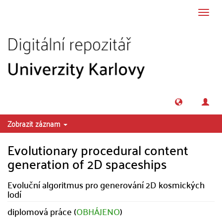
Přeskočit na obsah
Přepn
navig
Zobrazit záznam
Evolutionary procedural content
generation of 2D spaceships
Evoluční algoritmus pro generování 2D kosmických
lodí
diplomová práce (
OBHÁJENO
)