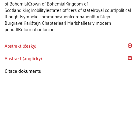
of Bohemia|Crown of Bohemia|Kingdom of
Scotland|king|nobility|estates|officers of state|royal court|political
thought|symbolic communication|coronation|Karlštejn
Burgrave|Karlštejn Chapter|earl Marishal|early modern
period|Reformation|unions
Abstrakt (česky)
Abstrakt (anglicky)
Citace dokumentu