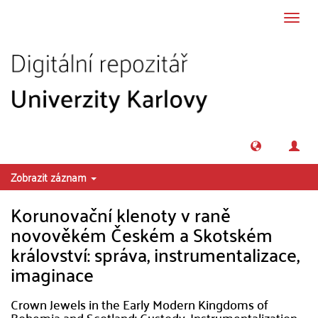
Přeskočit na obsah
Přepn
navig
Zobrazit záznam
Korunovační klenoty v raně
novověkém Českém a Skotském
království: správa, instrumentalizace,
imaginace
Crown Jewels in the Early Modern Kingdoms of
Bohemia and Scotland: Custody, Instrumentalization