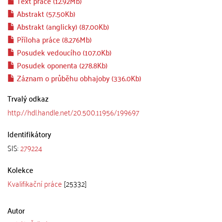
Text práce (12.92Mb)
Abstrakt (57.50Kb)
Abstrakt (anglicky) (87.00Kb)
Příloha práce (8.276Mb)
Posudek vedoucího (107.0Kb)
Posudek oponenta (278.8Kb)
Záznam o průběhu obhajoby (336.0Kb)
Trvalý odkaz
http://hdl.handle.net/20.500.11956/199697
Identifikátory
SIS:
279224
Kolekce
Kvalifikační práce
[25332]
Autor