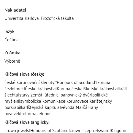
Nakladatel
Univerzita Karlova, Filozofická fakulta
Jazyk
Čeština
Známka
Výborně
Klíčová slova (česky)
české korunovační klenoty|"Honours of Scotland"|koruna|
žezlo|meč|České království|Koruna česká|Skotské království|král|
šlechta|stavy|zemští úředníci|panovnický dvůr|politické
myšlení|symbolická komunikace|korunovace|karlštejnský
purkrabí|karlštejnská kapitula|vévoda Maršál|raný
novověk|reformace|unie
Klíčová slova (anglicky)
crown jewels|Honours of Scotland|crown|sceptre|sword|Kingdom