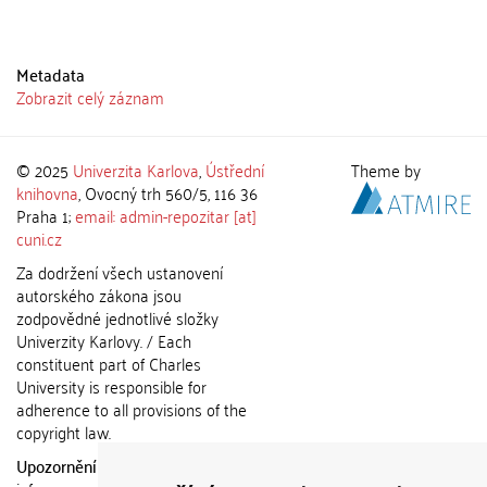
Metadata
Zobrazit celý záznam
© 2025
Univerzita Karlova
,
Ústřední
Theme by
knihovna
, Ovocný trh 560/5, 116 36
Praha 1;
email: admin-repozitar [at]
cuni.cz
Za dodržení všech ustanovení
autorského zákona jsou
zodpovědné jednotlivé složky
Univerzity Karlovy. / Each
constituent part of Charles
University is responsible for
adherence to all provisions of the
copyright law.
Upozornění / Notice:
Získané