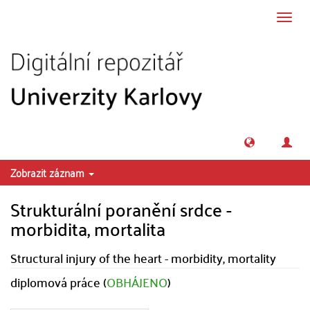
Přeskočit na obsah
Přepn
navig
Zobrazit záznam
Strukturální poranění srdce -
morbidita, mortalita
Structural injury of the heart - morbidity, mortality
diplomová práce (
OBHÁJENO
)