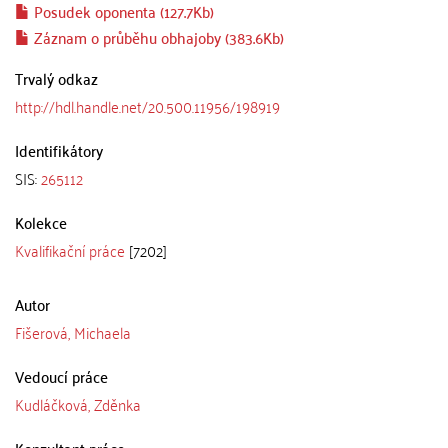
Posudek oponenta (127.7Kb)
Záznam o průběhu obhajoby (383.6Kb)
Trvalý odkaz
http://hdl.handle.net/20.500.11956/198919
Identifikátory
SIS:
265112
Kolekce
Kvalifikační práce
[7202]
Autor
Fišerová, Michaela
Vedoucí práce
Kudláčková, Zděnka