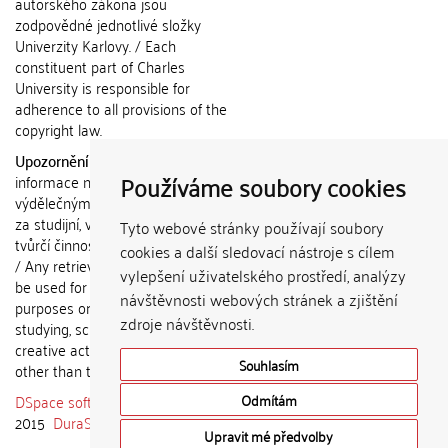
autorského zákona jsou
zodpovědné jednotlivé složky
Univerzity Karlovy. / Each
constituent part of Charles
University is responsible for
adherence to all provisions of the
copyright law.
Upozornění / Notice:
Získané
Používáme soubory cookies
informace nemohou být použity k
výdělečným účelům nebo vydávány
za studijní, vědeckou nebo jinou
Tyto webové stránky používají soubory
tvůrčí činnost jiné osoby než autora.
cookies a další sledovací nástroje s cílem
/ Any retrieved information shall not
vylepšení uživatelského prostředí, analýzy
be used for any commercial
návštěvnosti webových stránek a zjištění
purposes or claimed as results of
zdroje návštěvnosti.
studying, scientific or any other
creative activities of any person
Souhlasím
other than the author.
DSpace software
copyright © 2002-
Odmítám
2015
DuraSpace
Upravit mé předvolby