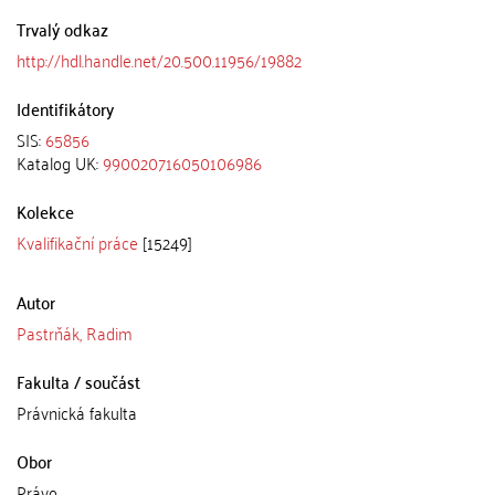
Trvalý odkaz
http://hdl.handle.net/20.500.11956/19882
Identifikátory
SIS:
65856
Katalog UK:
990020716050106986
Kolekce
Kvalifikační práce
[15249]
Autor
Pastrňák, Radim
Fakulta / součást
Právnická fakulta
Obor
Právo