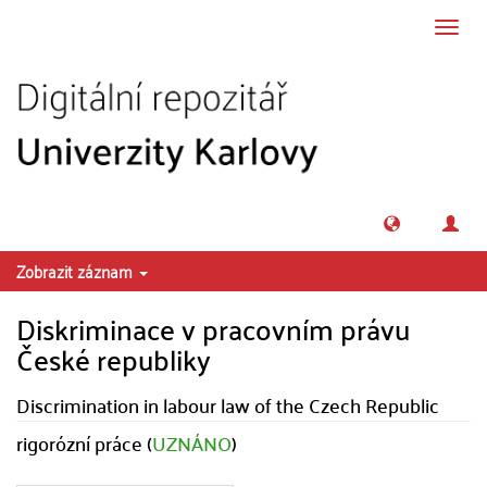
Přeskočit na obsah
Přepn
navig
Zobrazit záznam
Diskriminace v pracovním právu
České republiky
Discrimination in labour law of the Czech Republic
rigorózní práce (
UZNÁNO
)