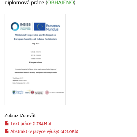
diplomová práce (
OBHÁJENO
)
Zobrazit/
otevřít
Text práce (1.784Mb)
Abstrakt (v jazyce výuky) (421.0Kb)