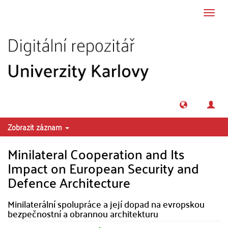
Přeskočit na obsah
Přepn
navig
Zobrazit záznam
Minilateral Cooperation and Its
Impact on European Security and
Defence Architecture
Minilaterální spolupráce a její dopad na evropskou
bezpečnostní a obrannou architekturu