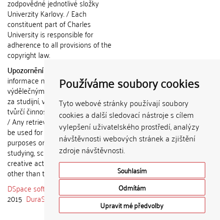
zodpovědné jednotlivé složky
Univerzity Karlovy. / Each
constituent part of Charles
University is responsible for
adherence to all provisions of the
copyright law.
Upozornění / Notice:
Získané
Používáme soubory cookies
informace nemohou být použity k
výdělečným účelům nebo vydávány
za studijní, vědeckou nebo jinou
Tyto webové stránky používají soubory
tvůrčí činnost jiné osoby než autora.
cookies a další sledovací nástroje s cílem
/ Any retrieved information shall not
vylepšení uživatelského prostředí, analýzy
be used for any commercial
návštěvnosti webových stránek a zjištění
purposes or claimed as results of
zdroje návštěvnosti.
studying, scientific or any other
creative activities of any person
Souhlasím
other than the author.
DSpace software
copyright © 2002-
Odmítám
2015
DuraSpace
Upravit mé předvolby