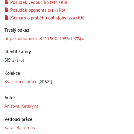
Posudek vedoucího (315.3Kb)
Posudek oponenta (315.3Kb)
Záznam o průběhu obhajoby (279.6Kb)
Trvalý odkaz
http://hdl.handle.net/20.500.11956/197744
Identifikátory
SIS:
271761
Kolekce
Kvalifikační práce
[20621]
Autor
Anisova, Kateryna
Vedoucí práce
Karásek, Tomáš