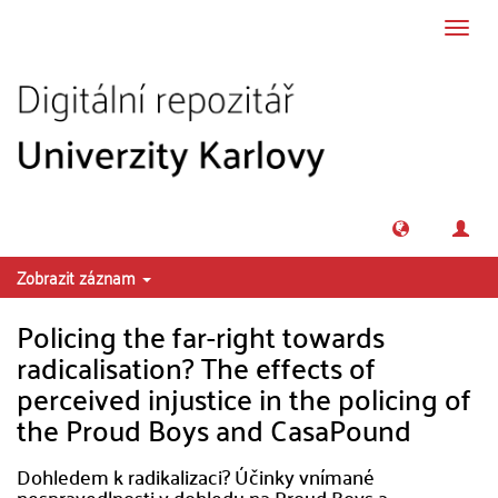
Přeskočit na obsah
Přepn
navig
Zobrazit záznam
Policing the far-right towards
radicalisation? The effects of
perceived injustice in the policing of
the Proud Boys and CasaPound
Dohledem k radikalizaci? Účinky vnímané
nespravedlnosti v dohledu na Proud Boys a