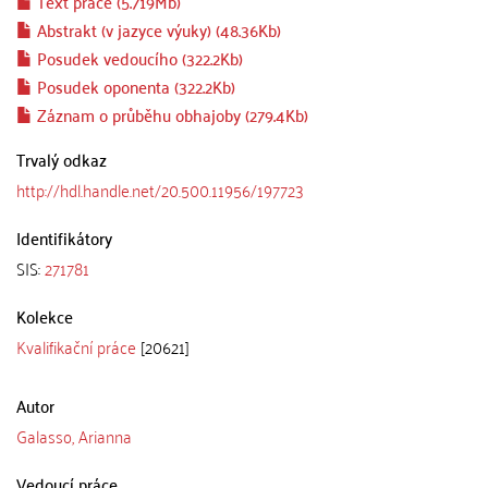
Text práce (5.719Mb)
Abstrakt (v jazyce výuky) (48.36Kb)
Posudek vedoucího (322.2Kb)
Posudek oponenta (322.2Kb)
Záznam o průběhu obhajoby (279.4Kb)
Trvalý odkaz
http://hdl.handle.net/20.500.11956/197723
Identifikátory
SIS:
271781
Kolekce
Kvalifikační práce
[20621]
Autor
Galasso, Arianna
Vedoucí práce