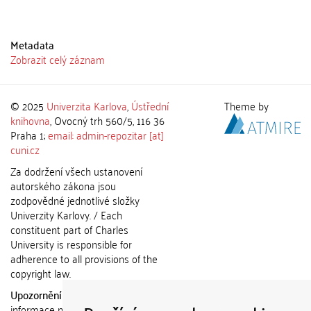
Metadata
Zobrazit celý záznam
© 2025
Univerzita Karlova
,
Ústřední
Theme by
knihovna
, Ovocný trh 560/5, 116 36
Praha 1;
email: admin-repozitar [at]
cuni.cz
Za dodržení všech ustanovení
autorského zákona jsou
zodpovědné jednotlivé složky
Univerzity Karlovy. / Each
constituent part of Charles
University is responsible for
adherence to all provisions of the
copyright law.
Upozornění / Notice:
Získané
informace nemohou být použity k