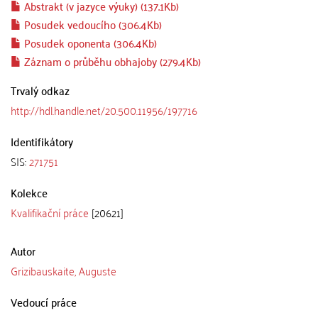
Abstrakt (v jazyce výuky) (137.1Kb)
Posudek vedoucího (306.4Kb)
Posudek oponenta (306.4Kb)
Záznam o průběhu obhajoby (279.4Kb)
Trvalý odkaz
http://hdl.handle.net/20.500.11956/197716
Identifikátory
SIS:
271751
Kolekce
Kvalifikační práce
[20621]
Autor
Grizibauskaite, Auguste
Vedoucí práce