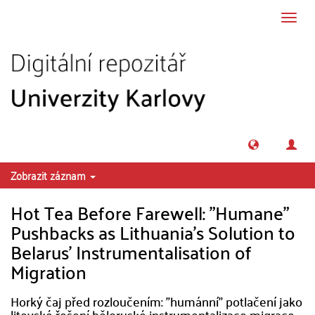
Přeskočit na obsah
Přepn
navig
Zobrazit záznam
Hot Tea Before Farewell: "Humane"
Pushbacks as Lithuania's Solution to
Belarus' Instrumentalisation of
Migration
Horký čaj před rozloučením: "humánní" potlačení jako
litevské řešení běloruské instrumentalizace migrace