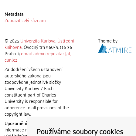
Metadata
Zobrazit celý záznam
© 2025
Univerzita Karlova
,
Ústřední
Theme by
knihovna
, Ovocný trh 560/5, 116 36
Praha 1;
email: admin-repozitar [at]
cuni.cz
Za dodržení všech ustanovení
autorského zákona jsou
zodpovědné jednotlivé složky
Univerzity Karlovy. / Each
constituent part of Charles
University is responsible for
adherence to all provisions of the
copyright law.
Upozornění / Notice:
Získané
Používáme soubory cookies
informace nemohou být použity k
výdělečným účelům nebo vydávány