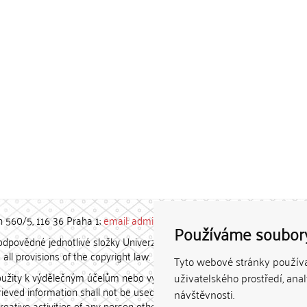
h 560/5, 116 36 Praha 1;
email: admin-repozitar [at] cuni.cz
Používáme soubor
povědné jednotlivé složky Univerzity Karlovy. / Each constituent
all provisions of the copyright law.
Tyto webové stránky používaj
užity k výdělečným účelům nebo vydávány za studijní, vědeckou
uživatelského prostředí, ana
etrieved information shall not be used for any commercial purposes
návštěvnosti.
creative activities of any person other than the author.