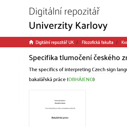
Přeskočit na obsah
Digitální repozitář UK
Filozofická fakulta
Kva
Specifika tlumočení českého 
The specifics of interpreting Czech sign lan
bakalářská práce (
OBHÁJENO
)