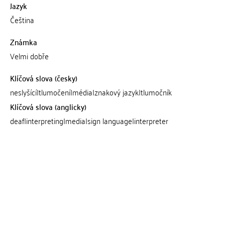
Jazyk
Čeština
Známka
Velmi dobře
Klíčová slova (česky)
neslyšící|tlumočení|média|znakový jazyk|tlumočník
Klíčová slova (anglicky)
deaf|interpreting|media|sign language|interpreter