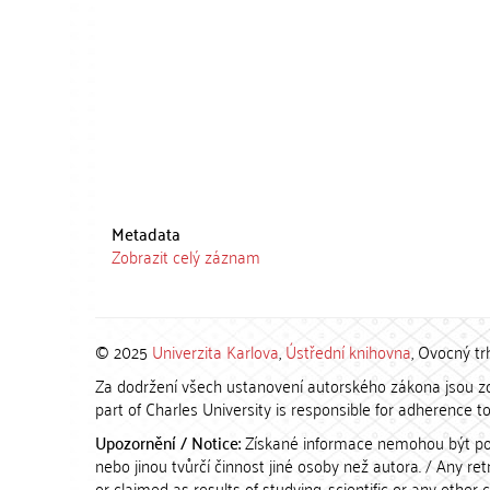
Metadata
Zobrazit celý záznam
© 2025
Univerzita Karlova
,
Ústřední knihovna
, Ovocný tr
Za dodržení všech ustanovení autorského zákona jsou zod
part of Charles University is responsible for adherence to 
Upozornění / Notice:
Získané informace nemohou být po
nebo jinou tvůrčí činnost jiné osoby než autora. / Any r
or claimed as results of studying, scientific or any other 