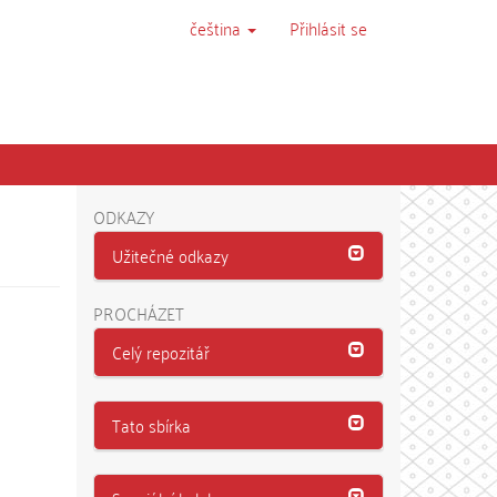
čeština
Přihlásit se
ODKAZY
Užitečné odkazy
PROCHÁZET
Celý repozitář
Tato sbírka