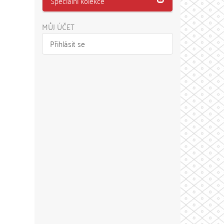
Speciální kolekce
MŮJ ÚČET
Přihlásit se