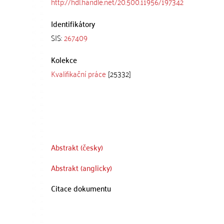
http://hdl.handle.net/20.500.11956/197342
Identifikátory
SIS:
267409
Kolekce
Kvalifikační práce
[25332]
Abstrakt (česky)
Abstrakt (anglicky)
Citace dokumentu