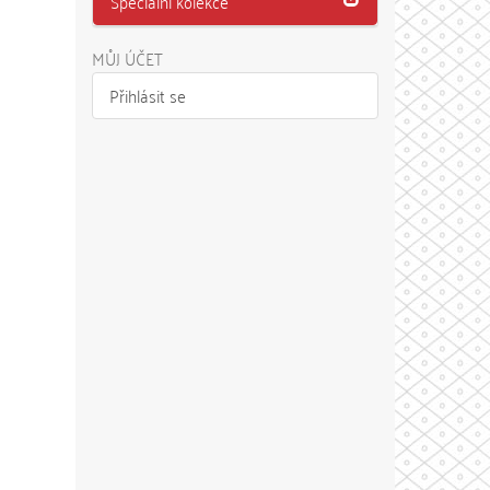
Speciální kolekce
MŮJ ÚČET
Přihlásit se