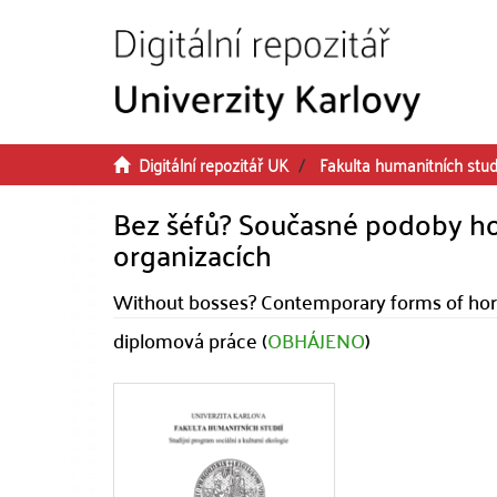
Přeskočit na obsah
Digitální repozitář UK
Fakulta humanitních stud
Bez šéfů? Současné podoby ho
organizacích
Without bosses? Contemporary forms of horiz
diplomová práce (
OBHÁJENO
)