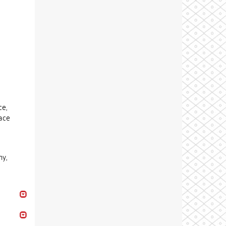
ce,
zace
y,