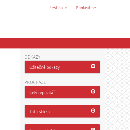
čeština
Přihlásit se
ODKAZY
Užitečné odkazy
PROCHÁZET
Celý repozitář
Tato sbírka