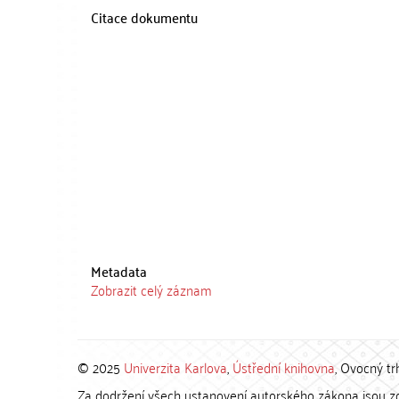
Citace dokumentu
Metadata
Zobrazit celý záznam
© 2025
Univerzita Karlova
,
Ústřední knihovna
, Ovocný tr
Za dodržení všech ustanovení autorského zákona jsou zod