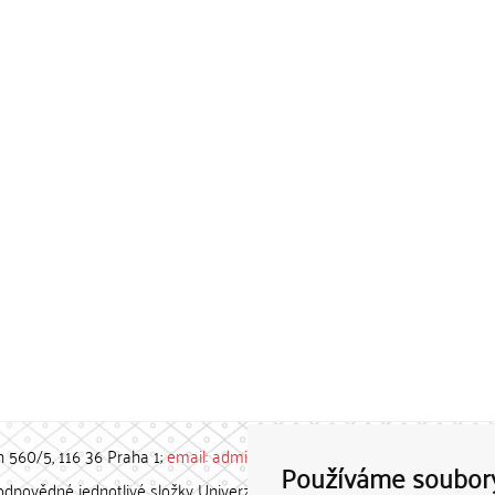
h 560/5, 116 36 Praha 1;
email: admin-repozitar [at] cuni.cz
Používáme soubor
povědné jednotlivé složky Univerzity Karlovy. / Each constituent