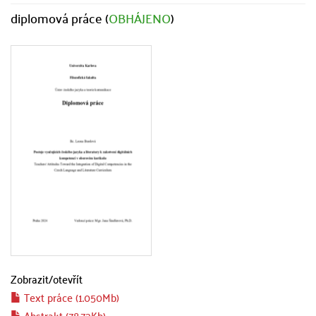
diplomová práce (
OBHÁJENO
)
Zobrazit/
otevřít
Text práce (1.050Mb)
Abstrakt (78.73Kb)