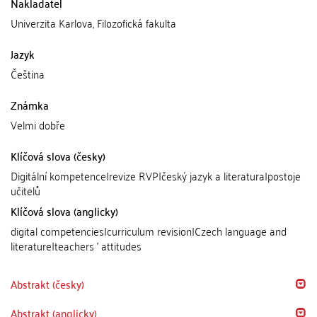
Nakladatel
Univerzita Karlova, Filozofická fakulta
Jazyk
Čeština
Známka
Velmi dobře
Klíčová slova (česky)
Digitální kompetence|revize RVP|český jazyk a literatura|postoje
učitelů
Klíčová slova (anglicky)
digital competencies|curriculum revision|Czech language and
literature|teachers ' attitudes
Abstrakt (česky)
Abstrakt (anglicky)