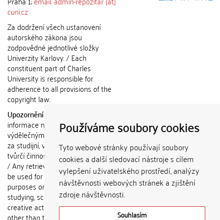
Praha 1;
email: admin-repozitar [at]
cuni.cz
Za dodržení všech ustanovení
autorského zákona jsou
zodpovědné jednotlivé složky
Univerzity Karlovy. / Each
constituent part of Charles
University is responsible for
adherence to all provisions of the
copyright law.
Upozornění / Notice:
Získané
Používáme soubory cookies
informace nemohou být použity k
výdělečným účelům nebo vydávány
za studijní, vědeckou nebo jinou
Tyto webové stránky používají soubory
tvůrčí činnost jiné osoby než autora.
cookies a další sledovací nástroje s cílem
/ Any retrieved information shall not
vylepšení uživatelského prostředí, analýzy
be used for any commercial
návštěvnosti webových stránek a zjištění
purposes or claimed as results of
zdroje návštěvnosti.
studying, scientific or any other
creative activities of any person
Souhlasím
other than the author.