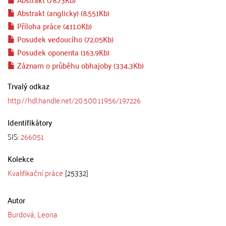
Abstrakt (anglicky) (8.551Kb)
Příloha práce (411.0Kb)
Posudek vedoucího (72.05Kb)
Posudek oponenta (163.9Kb)
Záznam o průběhu obhajoby (334.3Kb)
Trvalý odkaz
http://hdl.handle.net/20.500.11956/197226
Identifikátory
SIS:
266051
Kolekce
Kvalifikační práce
[25332]
Autor
Burdová, Leona