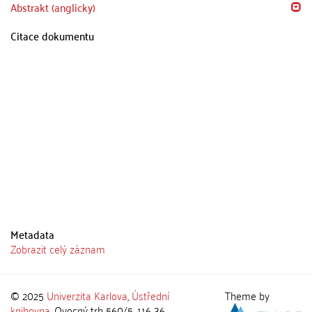
Abstrakt (anglicky)
Citace dokumentu
Metadata
Zobrazit celý záznam
© 2025
Univerzita Karlova
,
Ústřední
Theme by
knihovna
, Ovocný trh 560/5, 116 36