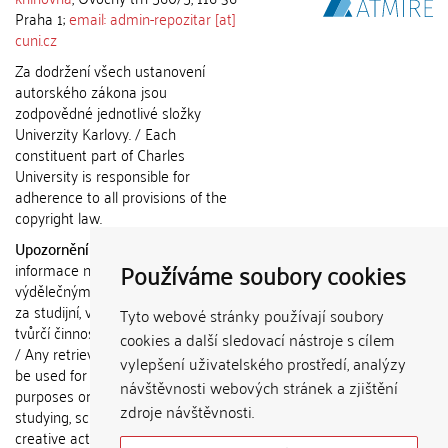
Praha 1;
email: admin-repozitar [at]
cuni.cz
Za dodržení všech ustanovení
autorského zákona jsou
zodpovědné jednotlivé složky
Univerzity Karlovy. / Each
constituent part of Charles
University is responsible for
adherence to all provisions of the
copyright law.
Upozornění / Notice:
Získané
Používáme soubory cookies
informace nemohou být použity k
výdělečným účelům nebo vydávány
za studijní, vědeckou nebo jinou
Tyto webové stránky používají soubory
tvůrčí činnost jiné osoby než autora.
cookies a další sledovací nástroje s cílem
/ Any retrieved information shall not
vylepšení uživatelského prostředí, analýzy
be used for any commercial
návštěvnosti webových stránek a zjištění
purposes or claimed as results of
zdroje návštěvnosti.
studying, scientific or any other
creative activities of any person