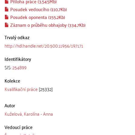
Příloha práce (3.545Mb)
Posudek vedoucího (110.7Kb)
Posudek oponenta (155.2Kb)
Záznam o průběhu obhajoby (334.7Kb)
Trvalý odkaz
http://hdl.handle.net/20.500.11956/197171
Identifikátory
SIS:
254899
Kolekce
Kvalifikační práce
[25332]
Autor
Kuželová, Karolína - Anna
Vedoucí práce