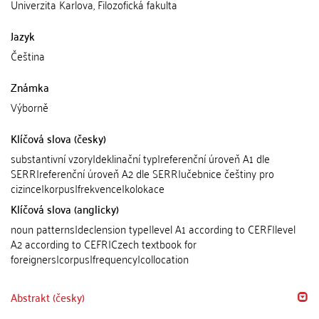
Univerzita Karlova, Filozofická fakulta
Jazyk
Čeština
Známka
Výborně
Klíčová slova (česky)
substantivní vzory|deklinační typ|referenční úroveň A1 dle
SERR|referenční úroveň A2 dle SERR|učebnice češtiny pro
cizince|korpus|frekvence|kolokace
Klíčová slova (anglicky)
noun patterns|declension type|level A1 according to CERF|level
A2 according to CEFR|Czech textbook for
foreigners|corpus|frequency|collocation
Abstrakt (česky)