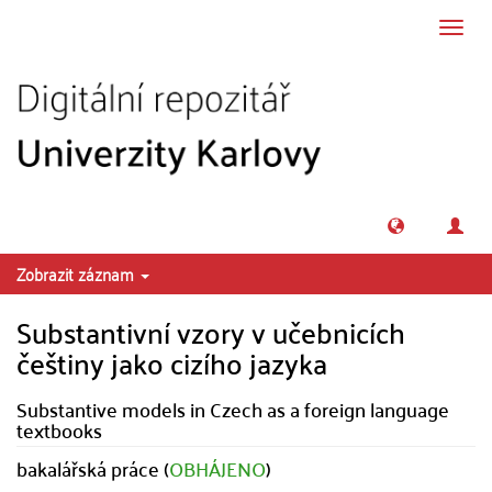
Přeskočit na obsah
Přepn
navig
Zobrazit záznam
Substantivní vzory v učebnicích
češtiny jako cizího jazyka
Substantive models in Czech as a foreign language
textbooks
bakalářská práce (
OBHÁJENO
)