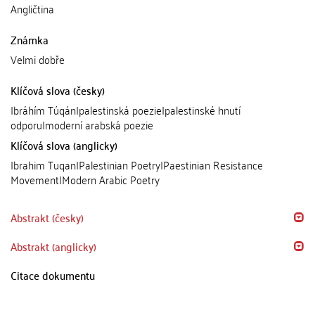
Angličtina
Známka
Velmi dobře
Klíčová slova (česky)
Ibráhím Túqán|palestinská poezie|palestinské hnutí
odporu|moderní arabská poezie
Klíčová slova (anglicky)
Ibrahim Tuqan|Palestinian Poetry|Paestinian Resistance
Movement|Modern Arabic Poetry
Abstrakt (česky)
Abstrakt (anglicky)
Citace dokumentu