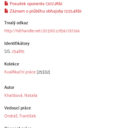
Posudek oponenta (307.2Kb)
Záznam o průběhu obhajoby (335.4Kb)
Trvalý odkaz
http://hdl.handle.net/20.500.11956/197166
Identifikátory
SIS:
254891
Kolekce
Kvalifikační práce
[25332]
Autor
Khatibová, Natalia
Vedoucí práce
Ondráš, František