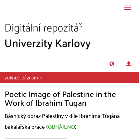
Přeskočit na obsah
Přepn
navig
Zobrazit záznam
Poetic Image of Palestine in the
Work of Ibrahim Tuqan
Básnický obraz Palestiny v díle Ibráhíma Túqána
bakalářská práce (
OBHÁJENO
)