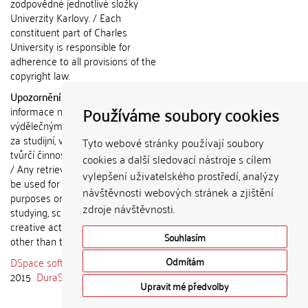
zodpovědné jednotlivé složky
Univerzity Karlovy. / Each
constituent part of Charles
University is responsible for
adherence to all provisions of the
copyright law.
Upozornění / Notice:
Získané
Používáme soubory cookies
informace nemohou být použity k
výdělečným účelům nebo vydávány
za studijní, vědeckou nebo jinou
Tyto webové stránky používají soubory
tvůrčí činnost jiné osoby než autora.
cookies a další sledovací nástroje s cílem
/ Any retrieved information shall not
vylepšení uživatelského prostředí, analýzy
be used for any commercial
návštěvnosti webových stránek a zjištění
purposes or claimed as results of
zdroje návštěvnosti.
studying, scientific or any other
creative activities of any person
Souhlasím
other than the author.
DSpace software
copyright © 2002-
Odmítám
2015
DuraSpace
Upravit mé předvolby