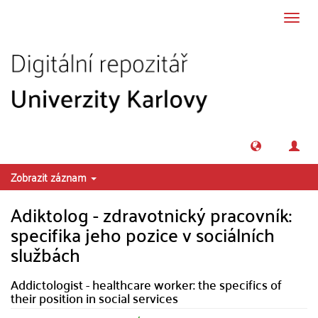
Přeskočit na obsah
Přepn
navig
Zobrazit záznam
Adiktolog - zdravotnický pracovník:
specifika jeho pozice v sociálních
službách
Addictologist - healthcare worker: the specifics of
their position in social services