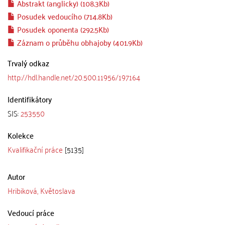
Abstrakt (anglicky) (108.3Kb)
Posudek vedoucího (714.8Kb)
Posudek oponenta (292.5Kb)
Záznam o průběhu obhajoby (401.9Kb)
Trvalý odkaz
http://hdl.handle.net/20.500.11956/197164
Identifikátory
SIS:
253550
Kolekce
Kvalifikační práce
[5135]
Autor
Hribiková, Květoslava
Vedoucí práce