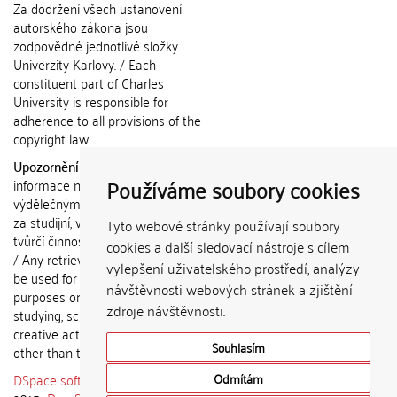
Za dodržení všech ustanovení
autorského zákona jsou
zodpovědné jednotlivé složky
Univerzity Karlovy. / Each
constituent part of Charles
University is responsible for
adherence to all provisions of the
copyright law.
Upozornění / Notice:
Získané
Používáme soubory cookies
informace nemohou být použity k
výdělečným účelům nebo vydávány
za studijní, vědeckou nebo jinou
Tyto webové stránky používají soubory
tvůrčí činnost jiné osoby než autora.
cookies a další sledovací nástroje s cílem
/ Any retrieved information shall not
vylepšení uživatelského prostředí, analýzy
be used for any commercial
návštěvnosti webových stránek a zjištění
purposes or claimed as results of
zdroje návštěvnosti.
studying, scientific or any other
creative activities of any person
Souhlasím
other than the author.
DSpace software
copyright © 2002-
Odmítám