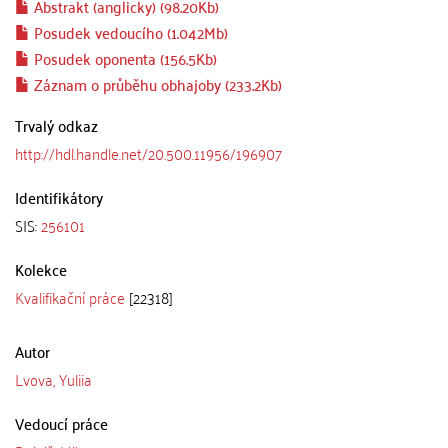
Abstrakt (anglicky) (98.20Kb)
Posudek vedoucího (1.042Mb)
Posudek oponenta (156.5Kb)
Záznam o průběhu obhajoby (233.2Kb)
Trvalý odkaz
http://hdl.handle.net/20.500.11956/196907
Identifikátory
SIS:
256101
Kolekce
Kvalifikační práce
[22318]
Autor
Lvova, Yuliia
Vedoucí práce