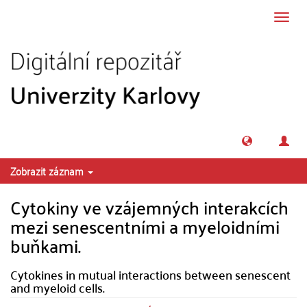
Přeskočit na obsah
Přepn
navig
Zobrazit záznam
Cytokiny ve vzájemných interakcích
mezi senescentními a myeloidními
buňkami.
Cytokines in mutual interactions between senescent
and myeloid cells.