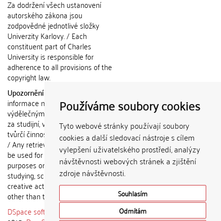
Za dodržení všech ustanovení
autorského zákona jsou
zodpovědné jednotlivé složky
Univerzity Karlovy. / Each
constituent part of Charles
University is responsible for
adherence to all provisions of the
copyright law.
Upozornění / Notice:
Získané
Používáme soubory cookies
informace nemohou být použity k
výdělečným účelům nebo vydávány
za studijní, vědeckou nebo jinou
Tyto webové stránky používají soubory
tvůrčí činnost jiné osoby než autora.
cookies a další sledovací nástroje s cílem
/ Any retrieved information shall not
vylepšení uživatelského prostředí, analýzy
be used for any commercial
návštěvnosti webových stránek a zjištění
purposes or claimed as results of
zdroje návštěvnosti.
studying, scientific or any other
creative activities of any person
Souhlasím
other than the author.
DSpace software
copyright © 2002-
Odmítám