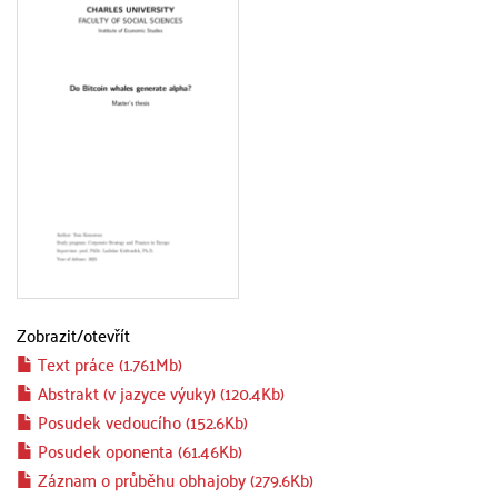
Zobrazit/
otevřít
Text práce (1.761Mb)
Abstrakt (v jazyce výuky) (120.4Kb)
Posudek vedoucího (152.6Kb)
Posudek oponenta (61.46Kb)
Záznam o průběhu obhajoby (279.6Kb)