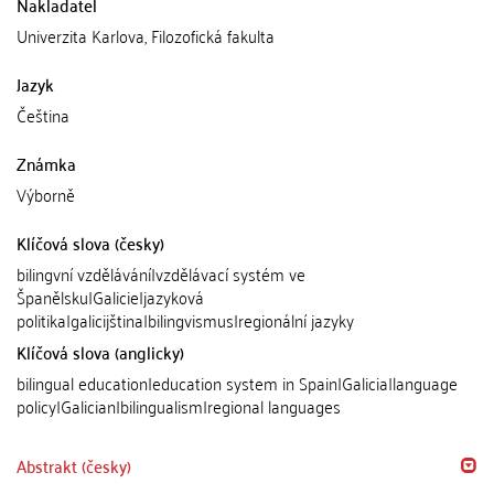
Nakladatel
Univerzita Karlova, Filozofická fakulta
Jazyk
Čeština
Známka
Výborně
Klíčová slova (česky)
bilingvní vzdělávání|vzdělávací systém ve
Španělsku|Galicie|jazyková
politika|galicijština|bilingvismus|regionální jazyky
Klíčová slova (anglicky)
bilingual education|education system in Spain|Galicia|language
policy|Galician|bilingualism|regional languages
Abstrakt (česky)