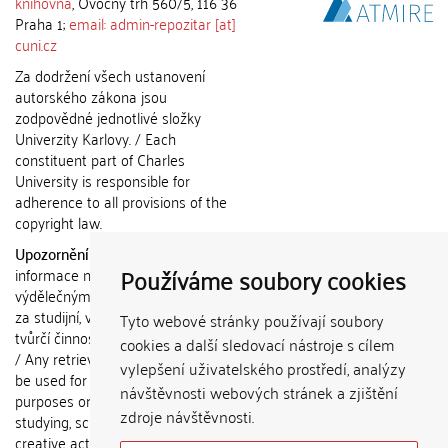
knihovna
, Ovocný trh 560/5, 116 36
Praha 1;
email: admin-repozitar [at]
cuni.cz
Za dodržení všech ustanovení
autorského zákona jsou
zodpovědné jednotlivé složky
Univerzity Karlovy. / Each
constituent part of Charles
University is responsible for
adherence to all provisions of the
copyright law.
Upozornění / Notice:
Získané
Používáme soubory cookies
informace nemohou být použity k
výdělečným účelům nebo vydávány
za studijní, vědeckou nebo jinou
Tyto webové stránky používají soubory
tvůrčí činnost jiné osoby než autora.
cookies a další sledovací nástroje s cílem
/ Any retrieved information shall not
vylepšení uživatelského prostředí, analýzy
be used for any commercial
návštěvnosti webových stránek a zjištění
purposes or claimed as results of
zdroje návštěvnosti.
studying, scientific or any other
creative activities of any person