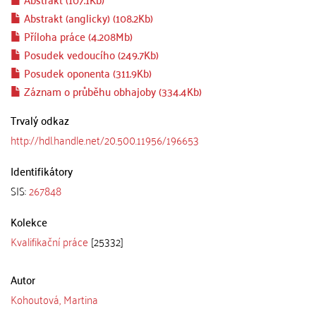
Abstrakt (anglicky) (108.2Kb)
Příloha práce (4.208Mb)
Posudek vedoucího (249.7Kb)
Posudek oponenta (311.9Kb)
Záznam o průběhu obhajoby (334.4Kb)
Trvalý odkaz
http://hdl.handle.net/20.500.11956/196653
Identifikátory
SIS:
267848
Kolekce
Kvalifikační práce
[25332]
Autor
Kohoutová, Martina