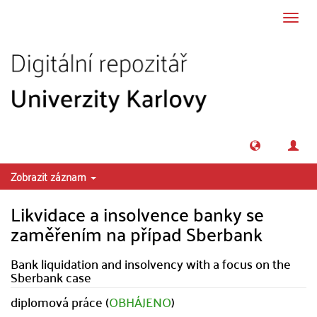
Přeskočit na obsah
Přepn
navig
Zobrazit záznam
Likvidace a insolvence banky se
zaměřením na případ Sberbank
Bank liquidation and insolvency with a focus on the
Sberbank case
diplomová práce (
OBHÁJENO
)