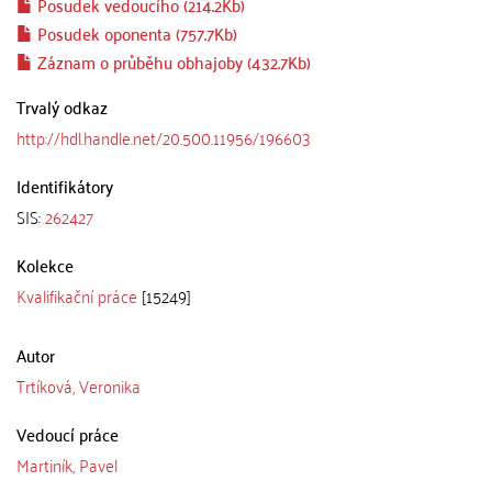
Posudek vedoucího (214.2Kb)
Posudek oponenta (757.7Kb)
Záznam o průběhu obhajoby (432.7Kb)
Trvalý odkaz
http://hdl.handle.net/20.500.11956/196603
Identifikátory
SIS:
262427
Kolekce
Kvalifikační práce
[15249]
Autor
Trtíková, Veronika
Vedoucí práce
Martiník, Pavel