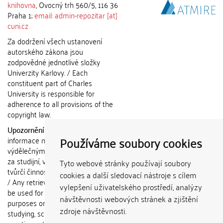
knihovna
, Ovocný trh 560/5, 116 36
Praha 1;
email: admin-repozitar [at]
cuni.cz
Za dodržení všech ustanovení
autorského zákona jsou
zodpovědné jednotlivé složky
Univerzity Karlovy. / Each
constituent part of Charles
University is responsible for
adherence to all provisions of the
copyright law.
Upozornění / Notice:
Získané
Používáme soubory cookies
informace nemohou být použity k
výdělečným účelům nebo vydávány
za studijní, vědeckou nebo jinou
Tyto webové stránky používají soubory
tvůrčí činnost jiné osoby než autora.
cookies a další sledovací nástroje s cílem
/ Any retrieved information shall not
vylepšení uživatelského prostředí, analýzy
be used for any commercial
návštěvnosti webových stránek a zjištění
purposes or claimed as results of
zdroje návštěvnosti.
studying, scientific or any other