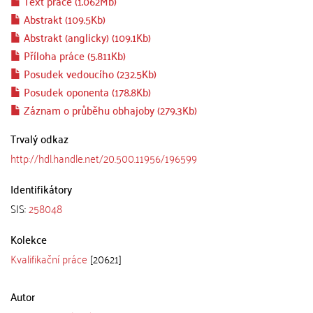
Text práce (1.062Mb)
Abstrakt (109.5Kb)
Abstrakt (anglicky) (109.1Kb)
Příloha práce (5.811Kb)
Posudek vedoucího (232.5Kb)
Posudek oponenta (178.8Kb)
Záznam o průběhu obhajoby (279.3Kb)
Trvalý odkaz
http://hdl.handle.net/20.500.11956/196599
Identifikátory
SIS:
258048
Kolekce
Kvalifikační práce
[20621]
Autor