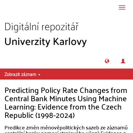
Přeskočit na obsah
Přepn
navig
Zobrazit záznam
Predicting Policy Rate Changes from
Central Bank Minutes Using Machine
Learning: Evidence from the Czech
Republic (1998-2024)
Predikce změn měnověpolitických sazeb ze záznamů
centrální banky pomocí strojového učení: Evidence z