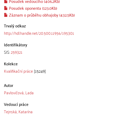
Posudek vedoucího (406.2Kb)
Posudek oponenta (123.0Kb)
Záznam o průběhu obhajoby (432.5Kb)
Trvalý odkaz
http://hdl.handle.net/20.500.11956/195301
Identifikátory
SIS:
259321
Kolekce
Kvalifikační práce
[15249]
Autor
Pavlovičová, Lada
Vedoucí práce
Tejnská, Katarína