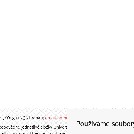
h 560/5, 116 36 Praha 1;
email: admin-repozitar [at] cuni.cz
Používáme soubor
povědné jednotlivé složky Univerzity Karlovy. / Each constituent
all provisions of the copyright law.