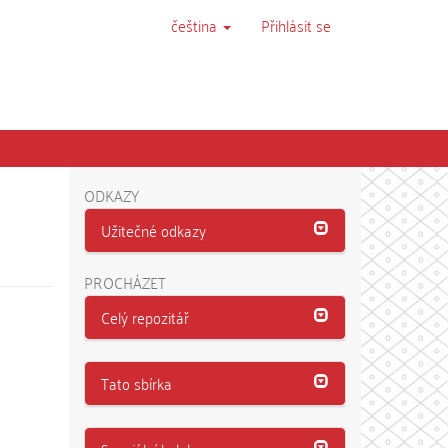
čeština
Přihlásit se
ODKAZY
Užitečné odkazy
PROCHÁZET
Celý repozitář
Tato sbírka