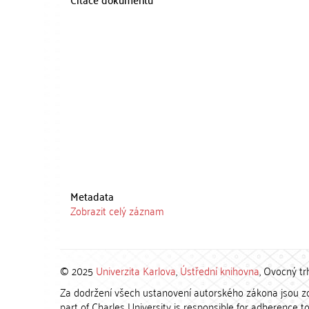
Metadata
Zobrazit celý záznam
© 2025
Univerzita Karlova
,
Ústřední knihovna
, Ovocný tr
Za dodržení všech ustanovení autorského zákona jsou zod
part of Charles University is responsible for adherence to 