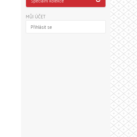
Speciální kolekce
MŮJ ÚČET
Přihlásit se