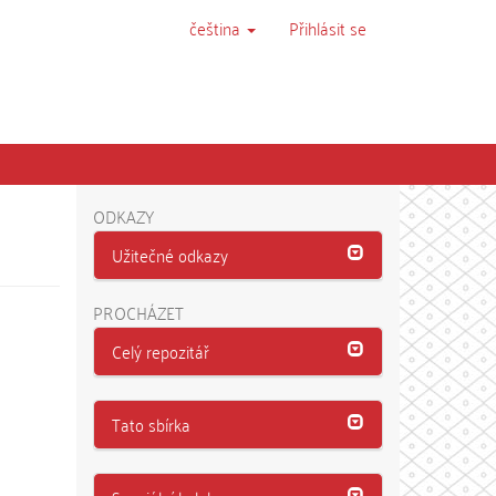
čeština
Přihlásit se
ODKAZY
Užitečné odkazy
PROCHÁZET
Celý repozitář
Tato sbírka