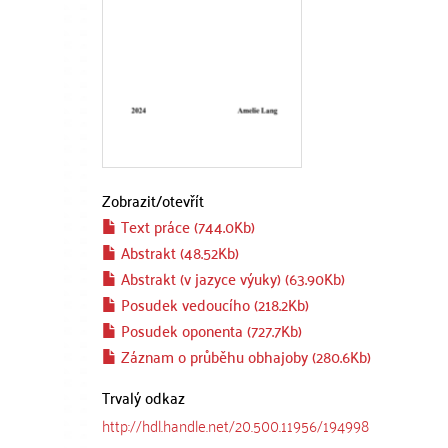
Zobrazit/
otevřít
Text práce (744.0Kb)
Abstrakt (48.52Kb)
Abstrakt (v jazyce výuky) (63.90Kb)
Posudek vedoucího (218.2Kb)
Posudek oponenta (727.7Kb)
Záznam o průběhu obhajoby (280.6Kb)
Trvalý odkaz
http://hdl.handle.net/20.500.11956/194998