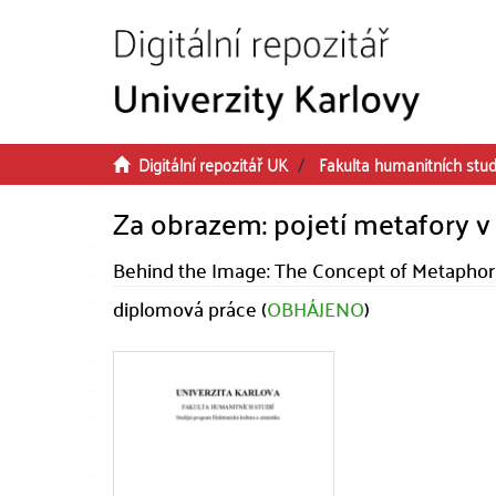
Přeskočit na obsah
Digitální repozitář UK
Fakulta humanitních stud
Za obrazem: pojetí metafory v t
Behind the Image: The Concept of Metaphor i
diplomová práce (
OBHÁJENO
)