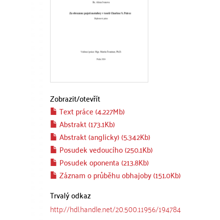
Zobrazit/
otevřít
Text práce (4.227Mb)
Abstrakt (173.1Kb)
Abstrakt (anglicky) (5.342Kb)
Posudek vedoucího (250.1Kb)
Posudek oponenta (213.8Kb)
Záznam o průběhu obhajoby (151.0Kb)
Trvalý odkaz
http://hdl.handle.net/20.500.11956/194784