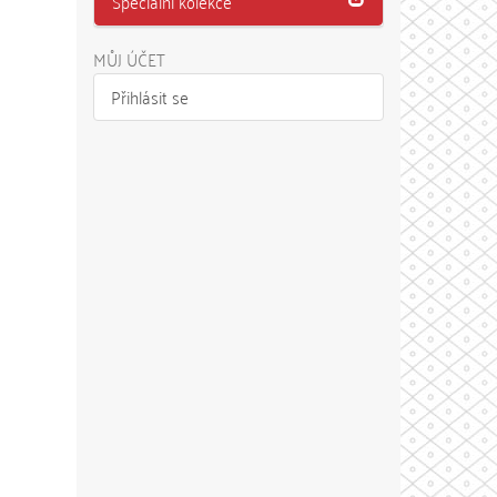
Speciální kolekce
MŮJ ÚČET
Přihlásit se