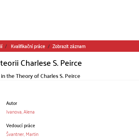
ií
Kvalifikační práce
Zobrazit záznam
eorii Charlese S. Peirce
n the Theory of Charles S. Peirce
Autor
Ivanova, Alena
Vedoucí práce
Švantner, Martin