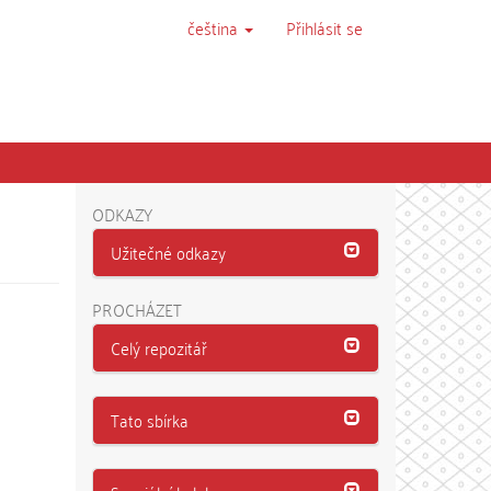
čeština
Přihlásit se
ODKAZY
Užitečné odkazy
PROCHÁZET
Celý repozitář
Tato sbírka