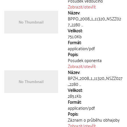
Posudek vedoucího
Zobrazit/
otevřít
Název:
BPPO_2008_1_11320_NSZZ02
7_2280 ...
Velikost:
751.0Kb
Formát:
application/pdf
Popis:
Posudek oponenta
Zobrazit/
otevřít
Název:
BPZH_2008_1_11320_NSZZ027
_2280 ...
Velikost:
285.1Kb
Formát:
application/pdf
Popis:
Záznam o průběhu obhajoby
Zobrazit/
otevřít