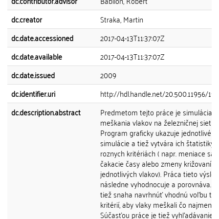
dc.contributor.advisor
Babilon, Robert
dc.creator
Straka, Martin
dc.date.accessioned
2017-04-13T11:37:07Z
dc.date.available
2017-04-13T11:37:07Z
dc.date.issued
2009
dc.identifier.uri
http://hdl.handle.net/20.500.11956/19
dc.description.abstract
Predmetom tejto práce je simulácia ší
meškania vlakov na železničnej sieti.
Program graficky ukazuje jednotlivé
simulácie a tiež vytvára ich štatistiky p
roznych kritériách ( napr. meniace sa
čakacie časy alebo zmeny križovaní
jednotlivých vlakov). Práca tieto výsle
následne vyhodnocuje a porovnáva. Je
tiež snaha navrhnúť vhodnú voľbu ta
kritérií, aby vlaky meškali čo najmenej.
Súčasťou práce je tiež vyhľadávanie 