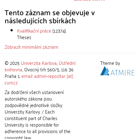
Tento záznam se objevuje v
následujících sbírkách
Kvalifikační práce
[12374]
Theses
Zobrazit minimální záznam
© 2025
Univerzita Karlova
,
Ústřední
Theme by
knihovna
, Ovocný trh 560/5, 116 36
Praha 1;
email: admin-repozitar [at]
cuni.cz
Za dodržení všech ustanovení
autorského zákona jsou
zodpovědné jednotlivé složky
Univerzity Karlovy. / Each
constituent part of Charles
University is responsible for
adherence to all provisions of the
copyright law.