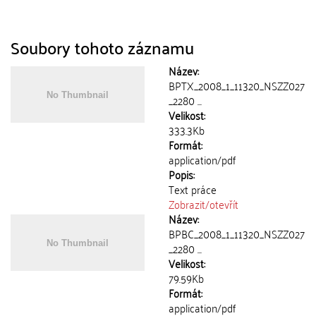
Soubory tohoto záznamu
Název:
BPTX_2008_1_11320_NSZZ027
_2280 ...
Velikost:
333.3Kb
Formát:
application/pdf
Popis:
Text práce
Zobrazit/
otevřít
Název:
BPBC_2008_1_11320_NSZZ027
_2280 ...
Velikost:
79.59Kb
Formát:
application/pdf