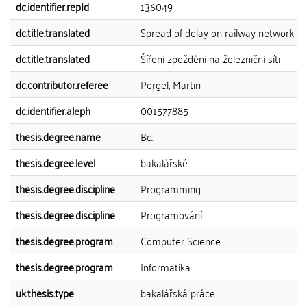
dc.identifier.repId
136049
dc.title.translated
Spread of delay on railway network
dc.title.translated
Šíření zpoždění na železniční síti
dc.contributor.referee
Pergel, Martin
dc.identifier.aleph
001577885
thesis.degree.name
Bc.
thesis.degree.level
bakalářské
thesis.degree.discipline
Programming
thesis.degree.discipline
Programování
thesis.degree.program
Computer Science
thesis.degree.program
Informatika
uk.thesis.type
bakalářská práce