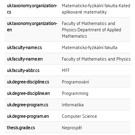
uk.taxonomy.organization-
Matematicko-fyzikální fakulta::Katedra
cs
aplikované matematiky
uk.taxonomy.organization-
Faculty of Mathematics and
en
Physics::Department of Applied
Mathematics
uk.faculty-name.cs
Matematicko-fyzikální fakulta
uk.faculty-name.en
Faculty of Mathematics and Physics
uk.faculty-abbr.cs
MFF
uk.degree-discipline.cs
Programování
uk.degree-discipline.en
Programming
uk.degree-program.cs
Informatika
uk.degree-program.en
Computer Science
thesis.grade.cs
Neprospěl