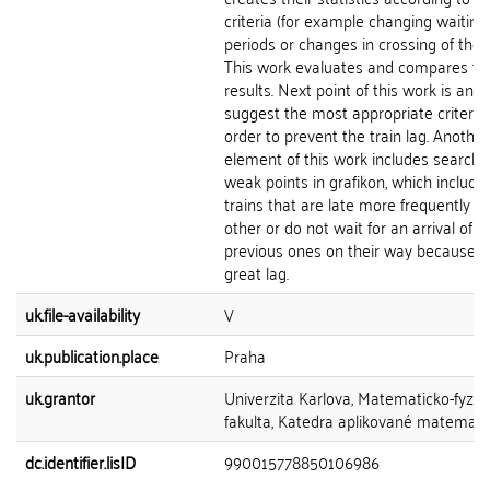
criteria (for example changing waiting
periods or changes in crossing of the t
This work evaluates and compares th
results. Next point of this work is an ef
suggest the most appropriate criteria 
order to prevent the train lag. Another
element of this work includes searchin
weak points in grafikon, which include
trains that are late more frequently t
other or do not wait for an arrival of t
previous ones on their way because o
great lag.
uk.file-availability
V
uk.publication.place
Praha
uk.grantor
Univerzita Karlova, Matematicko-fyziká
fakulta, Katedra aplikované matemati
dc.identifier.lisID
990015778850106986