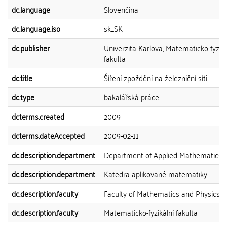
dc.language
Slovenčina
dc.language.iso
sk_SK
dc.publisher
Univerzita Karlova, Matematicko-fyziká
fakulta
dc.title
Šíření zpoždění na železniční síti
dc.type
bakalářská práce
dcterms.created
2009
dcterms.dateAccepted
2009-02-11
dc.description.department
Department of Applied Mathematics
dc.description.department
Katedra aplikované matematiky
dc.description.faculty
Faculty of Mathematics and Physics
dc.description.faculty
Matematicko-fyzikální fakulta