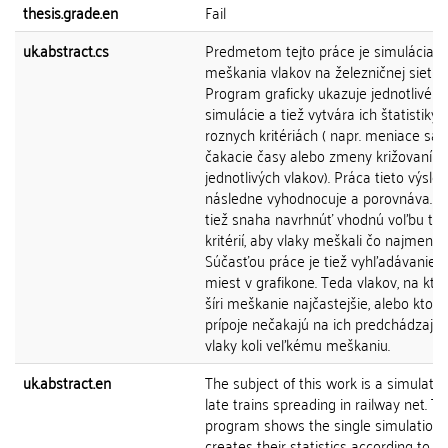
thesis.grade.en
Fail
uk.abstract.cs
Predmetom tejto práce je simulácia ší
meškania vlakov na železničnej sieti.
Program graficky ukazuje jednotlivé
simulácie a tiež vytvára ich štatistiky p
roznych kritériách ( napr. meniace sa
čakacie časy alebo zmeny križovaní
jednotlivých vlakov). Práca tieto výsle
následne vyhodnocuje a porovnáva. Je
tiež snaha navrhnúť vhodnú voľbu ta
kritérií, aby vlaky meškali čo najmenej.
Súčasťou práce je tiež vyhľadávanie 
miest v grafikone. Teda vlakov, na kto
šíri meškanie najčastejšie, alebo ktor
prípoje nečakajú na ich predchádzajú
vlaky koli veľkému meškaniu.
uk.abstract.en
The subject of this work is a simulatio
late trains spreading in railway net. Th
program shows the single simulation
creates their statistics according to di