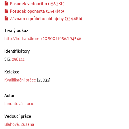
Posudek vedoucího (158.3Kb)
Posudek oponenta (1.544Mb)
Záznam o průběhu obhajoby (334.6Kb)
Trvalý odkaz
http://hdl.handle.net/20.500.11956/194546
Identifikátory
SIS:
258142
Kolekce
Kvalifikační práce
[25332]
Autor
Janoutová, Lucie
Vedoucí práce
Bláhová, Zuzana