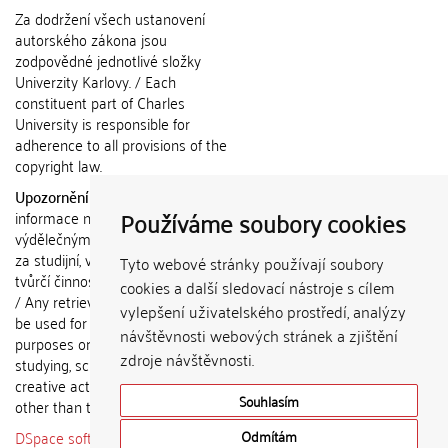
Za dodržení všech ustanovení
autorského zákona jsou
zodpovědné jednotlivé složky
Univerzity Karlovy. / Each
constituent part of Charles
University is responsible for
adherence to all provisions of the
copyright law.
Upozornění / Notice:
Získané
Používáme soubory cookies
informace nemohou být použity k
výdělečným účelům nebo vydávány
za studijní, vědeckou nebo jinou
Tyto webové stránky používají soubory
tvůrčí činnost jiné osoby než autora.
cookies a další sledovací nástroje s cílem
/ Any retrieved information shall not
vylepšení uživatelského prostředí, analýzy
be used for any commercial
návštěvnosti webových stránek a zjištění
purposes or claimed as results of
zdroje návštěvnosti.
studying, scientific or any other
creative activities of any person
Souhlasím
other than the author.
DSpace software
copyright © 2002-
Odmítám