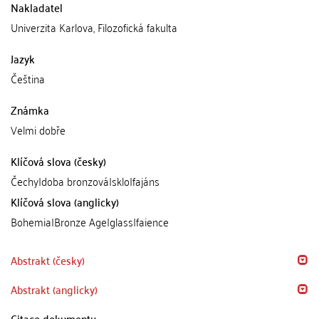
Nakladatel
Univerzita Karlova, Filozofická fakulta
Jazyk
Čeština
Známka
Velmi dobře
Klíčová slova (česky)
Čechy|doba bronzová|sklo|fajáns
Klíčová slova (anglicky)
Bohemia|Bronze Age|glass|faience
Abstrakt (česky)
Abstrakt (anglicky)
Citace dokumentu