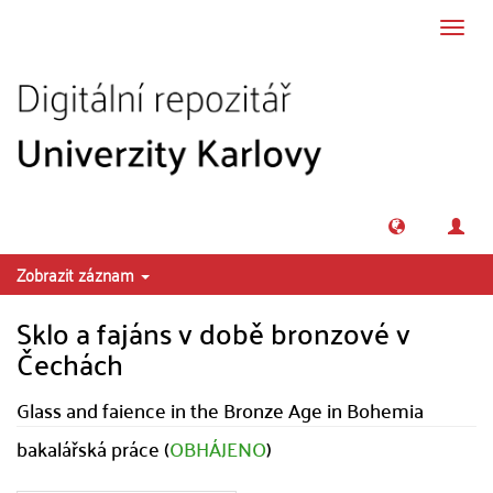
Přeskočit na obsah
Přepn
navig
Zobrazit záznam
Sklo a fajáns v době bronzové v
Čechách
Glass and faience in the Bronze Age in Bohemia
bakalářská práce (
OBHÁJENO
)