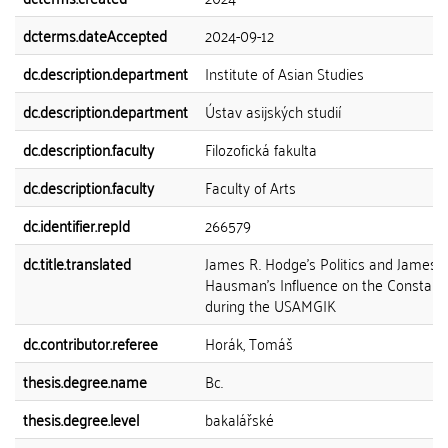
dcterms.dateAccepted
2024-09-12
dc.description.department
Institute of Asian Studies
dc.description.department
Ústav asijských studií
dc.description.faculty
Filozofická fakulta
dc.description.faculty
Faculty of Arts
dc.identifier.repId
266579
dc.title.translated
James R. Hodge's Politics and James J.
Hausman's Influence on the Constabu
during the USAMGIK
dc.contributor.referee
Horák, Tomáš
thesis.degree.name
Bc.
thesis.degree.level
bakalářské