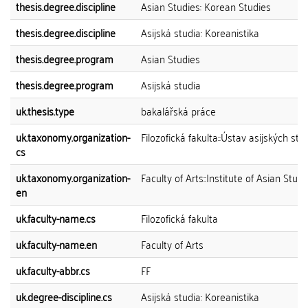
thesis.degree.discipline
Asian Studies: Korean Studies
thesis.degree.discipline
Asijská studia: Koreanistika
thesis.degree.program
Asian Studies
thesis.degree.program
Asijská studia
uk.thesis.type
bakalářská práce
uk.taxonomy.organization-
Filozofická fakulta::Ústav asijských stud
cs
uk.taxonomy.organization-
Faculty of Arts::Institute of Asian Studi
en
uk.faculty-name.cs
Filozofická fakulta
uk.faculty-name.en
Faculty of Arts
uk.faculty-abbr.cs
FF
uk.degree-discipline.cs
Asijská studia: Koreanistika