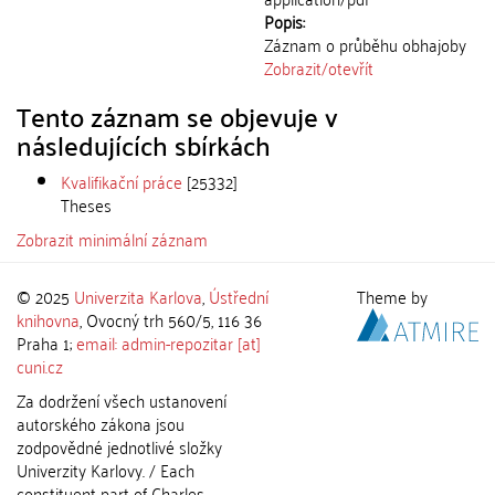
Popis:
Záznam o průběhu obhajoby
Zobrazit/
otevřít
Tento záznam se objevuje v
následujících sbírkách
Kvalifikační práce
[25332]
Theses
Zobrazit minimální záznam
© 2025
Univerzita Karlova
,
Ústřední
Theme by
knihovna
, Ovocný trh 560/5, 116 36
Praha 1;
email: admin-repozitar [at]
cuni.cz
Za dodržení všech ustanovení
autorského zákona jsou
zodpovědné jednotlivé složky
Univerzity Karlovy. / Each
constituent part of Charles