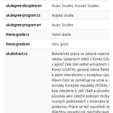
uk.degree-discipline.en
Asian Studies: Korean Studies
uk.degree-program.cs
Asijská studia
uk.degree-program.en
Asian Studies
thesis.grade.cs
Velmi dobře
thesis.grade.en
Very good
uk.abstract.cs
Bakalářská práce se zabývá vojensko
vládou Spojených států v Koreji (USAM
v jejímž čele stál velitel armádních sil 
Koreji (USAFIK), generál Johna Reed H
a jejími interakcemi s korejskou společ
Hlavní část se zaměřuje na vznik a vý
armády Korejské republiky (ROKA), kt
byla založena 5. září 1948 a původně
působila jako záložní policejní složky v
nuzných podmínkách s minimální ame
podporou. Práce se též soustředí na
důležitou poradní roli záložního kapit