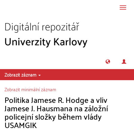
Přeskočit na obsah
Přepn
navig
Zobrazit záznam
Zobrazit minimální záznam
Politika Jamese R. Hodge a vliv
Jamese J. Hausmana na záložní
policejní složky během vlády
USAMGIK