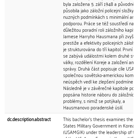
byla založena 5. září 1948 a původně
působila jako záložní policejní složky v
nuzných podmínkách s minimální ame
podporou. Práce se též soustředí na
důležitou poradní roli záložního kapit
Jamese Harryho Hausmana při zvyšov
prestiže a efektivity policejních záloh.
je strukturována do tří kapitol. První k
se zabývá událostmi kolem druhé svě
války, rozdělení Koreje a založení ame
správy. Druhá část popisuje cíle USA a
společnou sovětsko-americkou komisi, 
neúspěch vedl ke zlepšení podmínek z
Následně je v závěrečné kapitole pod
popsána historie náboru do záložních 
problémy, s nimiž se potýkaly, a
Hausmanovo poradenské úsilí.
dc.description.abstract
This bachelor's thesis examines the U
States Military Government in Korea
(USAMGIK) under the leadership of th