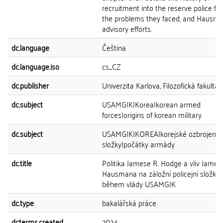
recruitment into the reserve police for
the problems they faced, and Hausma
advisory efforts.
dc.language
Čeština
dc.language.iso
cs_CZ
dc.publisher
Univerzita Karlova, Filozofická fakulta
dc.subject
USAMGIK|Korea|korean armed
forces|origins of korean military
dc.subject
USAMGIK|KOREA|korejské ozbrojené
složky|počátky armády
dc.title
Politika Jamese R. Hodge a vliv Jamese
Hausmana na záložní policejní složky
během vlády USAMGIK
dc.type
bakalářská práce
dcterms.created
2024