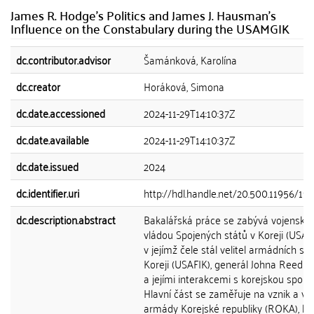
James R. Hodge's Politics and James J. Hausman's
Influence on the Constabulary during the USAMGIK
dc.contributor.advisor
Šamánková, Karolína
dc.creator
Horáková, Simona
dc.date.accessioned
2024-11-29T14:10:37Z
dc.date.available
2024-11-29T14:10:37Z
dc.date.issued
2024
dc.identifier.uri
http://hdl.handle.net/20.500.11956/19
dc.description.abstract
Bakalářská práce se zabývá vojensko
vládou Spojených států v Koreji (USAM
v jejímž čele stál velitel armádních sil 
Koreji (USAFIK), generál Johna Reed H
a jejími interakcemi s korejskou společ
Hlavní část se zaměřuje na vznik a vý
armády Korejské republiky (ROKA), kt