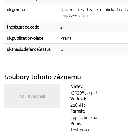
uk.grantor
Univerzita Karlova, Filozofická fakulta,
asijských studií
thesis.grade.code
2
uk.publication-place
Praha
uk.thesis.defenceStatus
O
Soubory tohoto záznamu
Název:
130398571.pdf
Velikost:
2.285Mb
Formát:
application/pdf
Popis:
Text práce