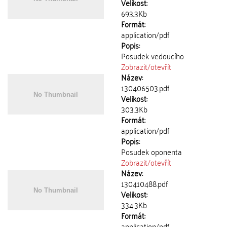
Velikost:
693.3Kb
Formát:
application/pdf
Popis:
Posudek vedoucího
Zobrazit/
otevřít
Název:
130406503.pdf
Velikost:
303.3Kb
Formát:
application/pdf
Popis:
Posudek oponenta
Zobrazit/
otevřít
Název:
130410488.pdf
Velikost:
334.3Kb
Formát:
application/pdf