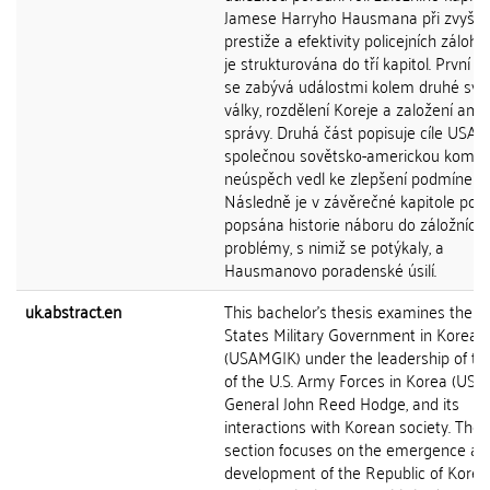
Jamese Harryho Hausmana při zvyšov
prestiže a efektivity policejních záloh.
je strukturována do tří kapitol. První k
se zabývá událostmi kolem druhé svě
války, rozdělení Koreje a založení ame
správy. Druhá část popisuje cíle USA a
společnou sovětsko-americkou komisi, 
neúspěch vedl ke zlepšení podmínek z
Následně je v závěrečné kapitole pod
popsána historie náboru do záložních 
problémy, s nimiž se potýkaly, a
Hausmanovo poradenské úsilí.
uk.abstract.en
This bachelor's thesis examines the U
States Military Government in Korea
(USAMGIK) under the leadership of th
of the U.S. Army Forces in Korea (USAF
General John Reed Hodge, and its
interactions with Korean society. The
section focuses on the emergence an
development of the Republic of Kore