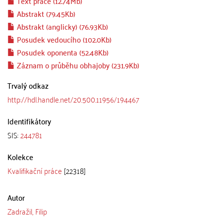
Text práce (12.74Mb)
Abstrakt (79.45Kb)
Abstrakt (anglicky) (76.93Kb)
Posudek vedoucího (102.0Kb)
Posudek oponenta (52.48Kb)
Záznam o průběhu obhajoby (231.9Kb)
Trvalý odkaz
http://hdl.handle.net/20.500.11956/194467
Identifikátory
SIS:
244781
Kolekce
Kvalifikační práce
[22318]
Autor
Zadražil, Filip