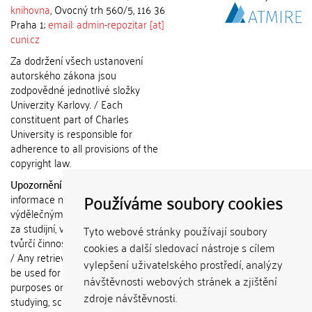
knihovna
, Ovocný trh 560/5, 116 36
Praha 1;
email: admin-repozitar [at]
cuni.cz
Za dodržení všech ustanovení
autorského zákona jsou
zodpovědné jednotlivé složky
Univerzity Karlovy. / Each
constituent part of Charles
University is responsible for
adherence to all provisions of the
copyright law.
Upozornění / Notice:
Získané
Používáme soubory cookies
informace nemohou být použity k
výdělečným účelům nebo vydávány
za studijní, vědeckou nebo jinou
Tyto webové stránky používají soubory
tvůrčí činnost jiné osoby než autora.
cookies a další sledovací nástroje s cílem
/ Any retrieved information shall not
vylepšení uživatelského prostředí, analýzy
be used for any commercial
návštěvnosti webových stránek a zjištění
purposes or claimed as results of
zdroje návštěvnosti.
studying, scientific or any other