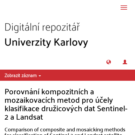
Přeskočit na obsah
Přepn
navig
Zobrazit záznam
Porovnání kompozitních a
mozaikovacích metod pro účely
klasifikace družicových dat Sentinel-
2 a Landsat
Comparison of composite and mosaicking methods
for classification of Sentinel-2 and Landsat satellite