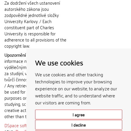
Za dodržení všech ustanovení
autorského zákona jsou
zodpovědné jednotlivé složky
Univerzity Karlovy. / Each
constituent part of Charles
University is responsible for
adherence to all provisions of the
copyright law.
Upozornění / Notice:
Získané
We use cookies
informace nemohou být použity k
výdělečným účelům nebo vydávány
za studijní, vědeckou nebo jinou
We use cookies and other tracking
tvůrčí činnost jiné osoby než autora.
technologies to improve your browsing
/ Any retrieved information shall not
experience on our website, to analyze our
be used for any commercial
website traffic, and to understand where
purposes or claimed as results of
our visitors are coming from.
studying, scientific or any other
creative activities of any person
I agree
other than the author.
DSpace software
copyright © 2002-
I decline