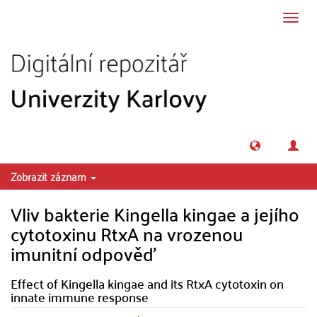
Přeskočit na obsah
Přepn
navig
Zobrazit záznam
Vliv bakterie Kingella kingae a jejího
cytotoxinu RtxA na vrozenou
imunitní odpověď
Effect of Kingella kingae and its RtxA cytotoxin on
innate immune response