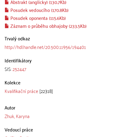
Abstrakt (anglicky) (130.7Kb)
Posudek vedoucího (170.8Kb)
Posudek oponenta (115.6Kb)
Záznam o průběhu obhajoby (233.5Kb)
Trvalý odkaz
http://hdl.handle.net/20.500.11956/194401
Identifikátory
SIS:
252447
Kolekce
Kvalifikační práce
[22318]
Autor
Zhuk, Karyna
Vedoucí práce