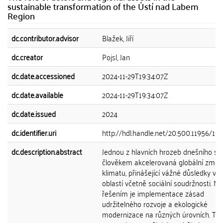
sustainable transformation of the Ústí nad Labem
Region
dc.contributor.advisor
Blažek, Jiří
dc.creator
Pojsl, Jan
dc.date.accessioned
2024-11-29T19:34:07Z
dc.date.available
2024-11-29T19:34:07Z
dc.date.issued
2024
dc.identifier.uri
http://hdl.handle.net/20.500.11956/19
dc.description.abstract
Jednou z hlavních hrozeb dnešního svě
člověkem akcelerovaná globální změ
klimatu, přinášející vážné důsledky v 
oblastí včetně sociální soudržnosti. 
řešením je implementace zásad
udržitelného rozvoje a ekologické
modernizace na různých úrovních. Te