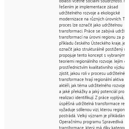
oblastí včetně sociální soudržnosti. 
řešením je implementace zásad
udržitelného rozvoje a ekologické
modernizace na různých úrovních. Te
proces lze označit jako udržitelnou
transformaci. Práce se zabývá udržite
transformací na úrovni regionu za použ
příkladu českého Ústeckého kraje, jenž
označit jako strukturálně postižený reg
propojuje tento koncept s vybranými
teoriemi regionálního rozvoje. Jejím cí
prostřednictvím kvalitativního výzkum
zjistit, jakou roli v procesu udržitelné
transformace hrají regionální aktiva a k
aktéři, jak téma udržitelného rozvoje v
a jaké překážky a jaký potenciál pro jej
realizaci identifikují. Z práce vyplývá, ž
úspěšná udržitelná transformace regi
vyžaduje sdílenou vizi, kterou region
postrádá. Velký význam je přikládán
Operačnímu programu Spravedlivá
transformace, který má díky kategorii