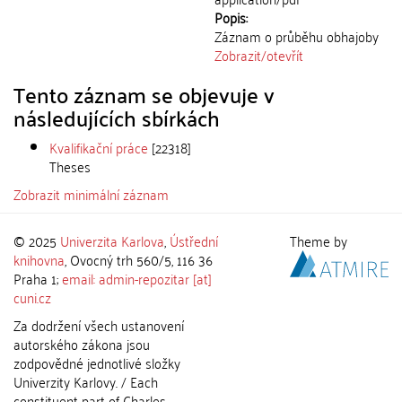
Popis:
Záznam o průběhu obhajoby
Zobrazit/
otevřít
Tento záznam se objevuje v
následujících sbírkách
Kvalifikační práce
[22318]
Theses
Zobrazit minimální záznam
© 2025
Univerzita Karlova
,
Ústřední
Theme by
knihovna
, Ovocný trh 560/5, 116 36
Praha 1;
email: admin-repozitar [at]
cuni.cz
Za dodržení všech ustanovení
autorského zákona jsou
zodpovědné jednotlivé složky
Univerzity Karlovy. / Each
constituent part of Charles