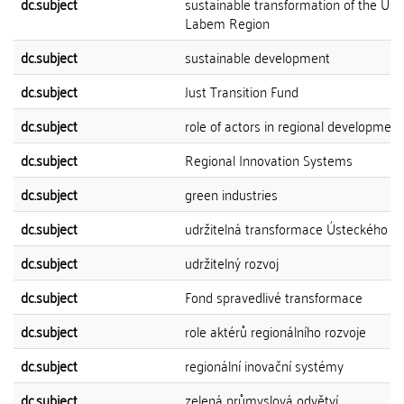
dc.subject
sustainable transformation of the Úst
Labem Region
dc.subject
sustainable development
dc.subject
Just Transition Fund
dc.subject
role of actors in regional development
dc.subject
Regional Innovation Systems
dc.subject
green industries
dc.subject
udržitelná transformace Ústeckého kr
dc.subject
udržitelný rozvoj
dc.subject
Fond spravedlivé transformace
dc.subject
role aktérů regionálního rozvoje
dc.subject
regionální inovační systémy
dc.subject
zelená průmyslová odvětví