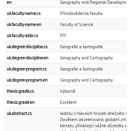
en
Geography and Regional Developmen
uk.faculty-name.cs
Přírodovědecká fakulta
uk.faculty-name.en
Faculty of Science
uk.faculty-abbr.cs
PřF
uk.degree-discipline.cs
Geografie a kartografie
uk.degree-discipline.en
Geography and Cartography
uk.degree-program.cs
Geografie a kartografie
uk.degree-program.en
Geography and Cartography
thesis.grade.cs
Výborně
thesis.grade.en
Excellent
uk.abstract.cs
Jednou z hlavních hrozeb dnešního svě
člověkem akcelerovaná globální změ
klimatu, přinášející vážné důsledky v 