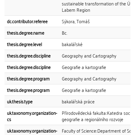
sustainable transformation of the Úst
Labem Region
dc.contributor.referee
Sýkora, Tomáš
thesis.degree.name
Bc.
thesis.degree.level
bakalářské
thesis.degree.discipline
Geography and Cartography
thesis.degree.discipline
Geografie a kartografie
thesis.degree.program
Geography and Cartography
thesis.degree.program
Geografie a kartografie
uk.thesis.type
bakalářská práce
uk.taxonomy.organization-
Přírodovědecká fakulta::Katedra sociál
cs
geografie a regionálního rozvoje
uk.taxonomy.organization-
Faculty of Science::Department of Soci