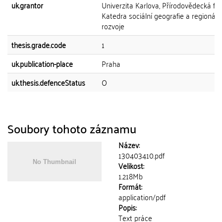
uk.grantor
Univerzita Karlova, Přírodovědecká fak
Katedra sociální geografie a regionáln
rozvoje
thesis.grade.code
1
uk.publication-place
Praha
uk.thesis.defenceStatus
O
Soubory tohoto záznamu
Název:
130403410.pdf
Velikost:
1.218Mb
Formát:
application/pdf
Popis:
Text práce