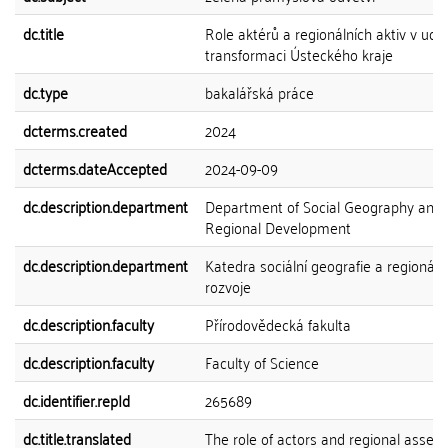
dc.title
Role aktérů a regionálních aktiv v udrž
transformaci Ústeckého kraje
dc.type
bakalářská práce
dcterms.created
2024
dcterms.dateAccepted
2024-09-09
dc.description.department
Department of Social Geography and
Regional Development
dc.description.department
Katedra sociální geografie a regionáln
rozvoje
dc.description.faculty
Přírodovědecká fakulta
dc.description.faculty
Faculty of Science
dc.identifier.repId
265689
dc.title.translated
The role of actors and regional assets