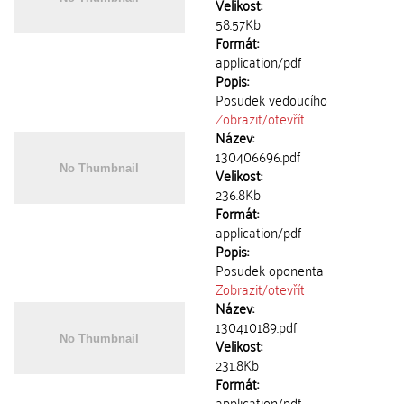
Velikost:
58.57Kb
Formát:
application/pdf
Popis:
Posudek vedoucího
Zobrazit/
otevřít
Název:
130406696.pdf
Velikost:
236.8Kb
Formát:
application/pdf
Popis:
Posudek oponenta
Zobrazit/
otevřít
Název:
130410189.pdf
Velikost:
231.8Kb
Formát:
application/pdf