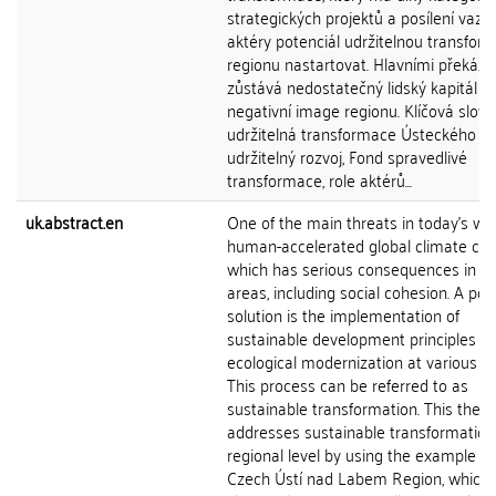
strategických projektů a posílení vaz
aktéry potenciál udržitelnou transform
regionu nastartovat. Hlavními překáž
zůstává nedostatečný lidský kapitál a
negativní image regionu. Klíčová slova
udržitelná transformace Ústeckého kra
udržitelný rozvoj, Fond spravedlivé
transformace, role aktérů...
uk.abstract.en
One of the main threats in today's wor
human-accelerated global climate cha
which has serious consequences in se
areas, including social cohesion. A pot
solution is the implementation of
sustainable development principles a
ecological modernization at various le
This process can be referred to as
sustainable transformation. This thesi
addresses sustainable transformation
regional level by using the example of
Czech Ústí nad Labem Region, which 