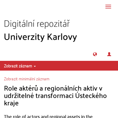
Přeskočit na obsah
Přepn
navig
Zobrazit záznam
Zobrazit minimální záznam
Role aktérů a regionálních aktiv v
udržitelné transformaci Ústeckého
kraje
The role of actors and regional assets in the