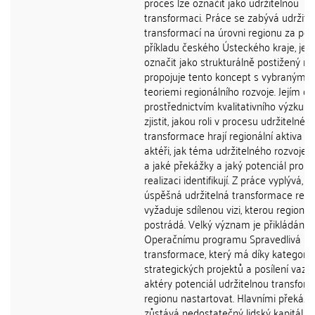
proces lze označit jako udržitelnou
transformaci. Práce se zabývá udržite
transformací na úrovni regionu za použ
příkladu českého Ústeckého kraje, jenž
označit jako strukturálně postižený reg
propojuje tento koncept s vybranými
teoriemi regionálního rozvoje. Jejím cí
prostřednictvím kvalitativního výzkum
zjistit, jakou roli v procesu udržitelné
transformace hrají regionální aktiva a k
aktéři, jak téma udržitelného rozvoje v
a jaké překážky a jaký potenciál pro jej
realizaci identifikují. Z práce vyplývá, ž
úspěšná udržitelná transformace regi
vyžaduje sdílenou vizi, kterou region
postrádá. Velký význam je přikládán
Operačnímu programu Spravedlivá
transformace, který má díky kategorii
strategických projektů a posílení vaz
aktéry potenciál udržitelnou transform
regionu nastartovat. Hlavními překáž
zůstává nedostatečný lidský kapitál a