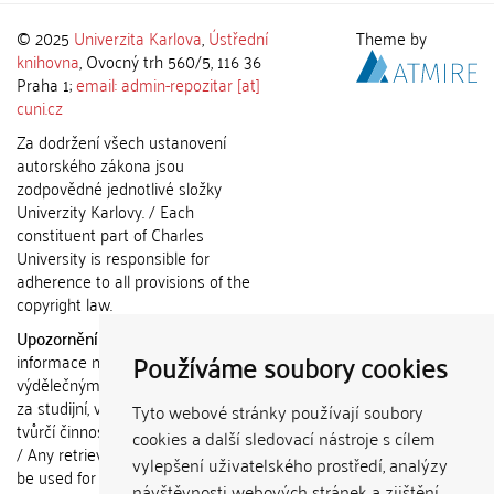
© 2025
Univerzita Karlova
,
Ústřední
Theme by
knihovna
, Ovocný trh 560/5, 116 36
Praha 1;
email: admin-repozitar [at]
cuni.cz
Za dodržení všech ustanovení
autorského zákona jsou
zodpovědné jednotlivé složky
Univerzity Karlovy. / Each
constituent part of Charles
University is responsible for
adherence to all provisions of the
copyright law.
Upozornění / Notice:
Získané
Používáme soubory cookies
informace nemohou být použity k
výdělečným účelům nebo vydávány
za studijní, vědeckou nebo jinou
Tyto webové stránky používají soubory
tvůrčí činnost jiné osoby než autora.
cookies a další sledovací nástroje s cílem
/ Any retrieved information shall not
vylepšení uživatelského prostředí, analýzy
be used for any commercial
návštěvnosti webových stránek a zjištění