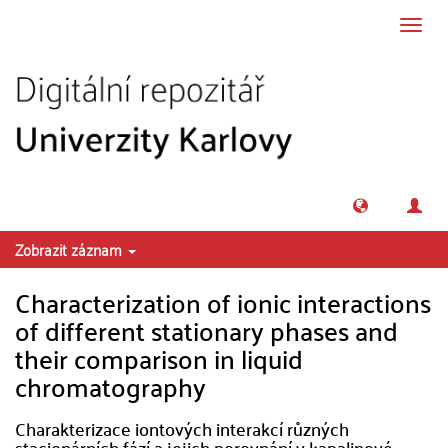
Přeskočit na obsah
Přepn
navig
Zobrazit záznam
Characterization of ionic interactions
of different stationary phases and
their comparison in liquid
chromatography
Charakterizace iontových interakcí různých
stacionárních fází a jejich porovnání v kapalinové