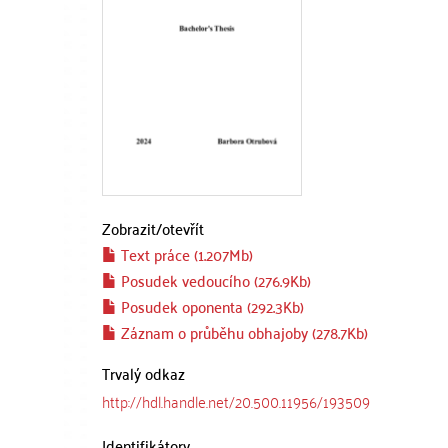
Zobrazit/
otevřít
Text práce (1.207Mb)
Posudek vedoucího (276.9Kb)
Posudek oponenta (292.3Kb)
Záznam o průběhu obhajoby (278.7Kb)
Trvalý odkaz
http://hdl.handle.net/20.500.11956/193509
Identifikátory