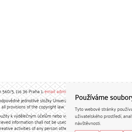
h 560/5, 116 36 Praha 1;
email: admin-repozitar [at] cuni.cz
Používáme soubor
povědné jednotlivé složky Univerzity Karlovy. / Each constituent
all provisions of the copyright law.
Tyto webové stránky používaj
užity k výdělečným účelům nebo vydávány za studijní, vědeckou
uživatelského prostředí, ana
etrieved information shall not be used for any commercial purposes
návštěvnosti.
creative activities of any person other than the author.