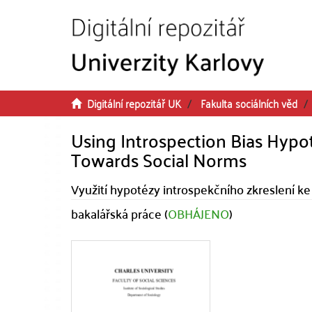
Přeskočit na obsah
Digitální repozitář UK
Fakulta sociálních věd
Using Introspection Bias Hypot
Towards Social Norms
Využití hypotézy introspekčního zkreslení k
bakalářská práce (
OBHÁJENO
)