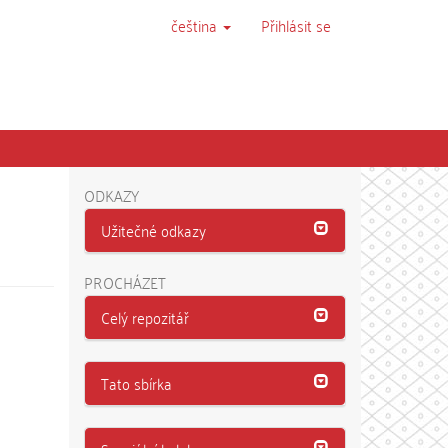
čeština
Přihlásit se
ODKAZY
Užitečné odkazy
PROCHÁZET
Celý repozitář
Tato sbírka