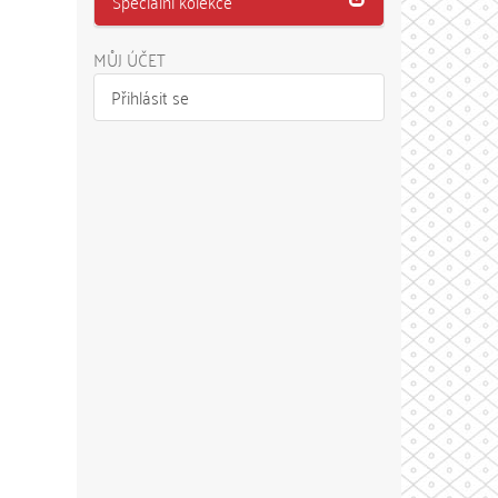
Speciální kolekce
MŮJ ÚČET
Přihlásit se