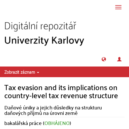
Přeskočit na obsah
Přepn
navig
Zobrazit záznam
Tax evasion and its implications on
country-level tax revenue structure
Daňové úniky a jejich důsledky na strukturu
daňových příjmů na úrovni země
bakalářská práce (
OBHÁJENO
)