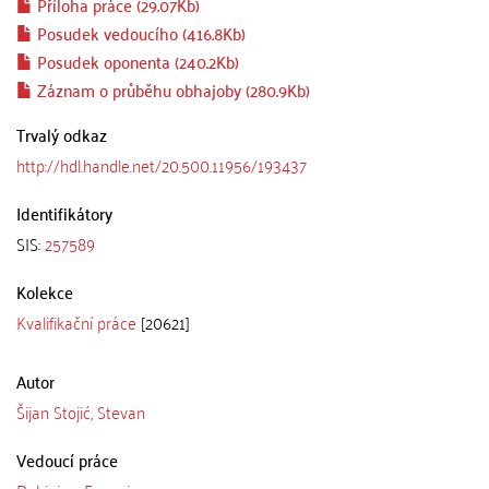
Příloha práce (29.07Kb)
Posudek vedoucího (416.8Kb)
Posudek oponenta (240.2Kb)
Záznam o průběhu obhajoby (280.9Kb)
Trvalý odkaz
http://hdl.handle.net/20.500.11956/193437
Identifikátory
SIS:
257589
Kolekce
Kvalifikační práce
[20621]
Autor
Šijan Stojić, Stevan
Vedoucí práce