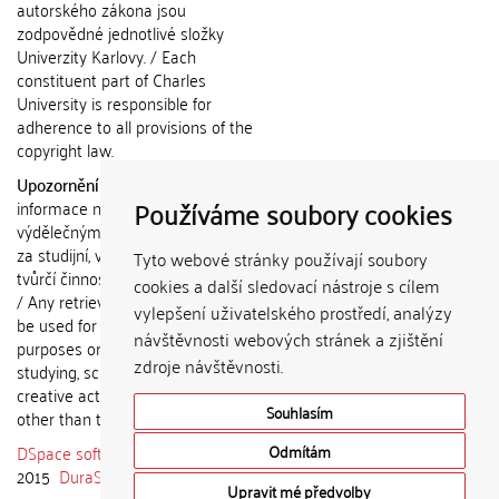
autorského zákona jsou
zodpovědné jednotlivé složky
Univerzity Karlovy. / Each
constituent part of Charles
University is responsible for
adherence to all provisions of the
copyright law.
Upozornění / Notice:
Získané
Používáme soubory cookies
informace nemohou být použity k
výdělečným účelům nebo vydávány
za studijní, vědeckou nebo jinou
Tyto webové stránky používají soubory
tvůrčí činnost jiné osoby než autora.
cookies a další sledovací nástroje s cílem
/ Any retrieved information shall not
vylepšení uživatelského prostředí, analýzy
be used for any commercial
návštěvnosti webových stránek a zjištění
purposes or claimed as results of
zdroje návštěvnosti.
studying, scientific or any other
creative activities of any person
Souhlasím
other than the author.
DSpace software
copyright © 2002-
Odmítám
2015
DuraSpace
Upravit mé předvolby