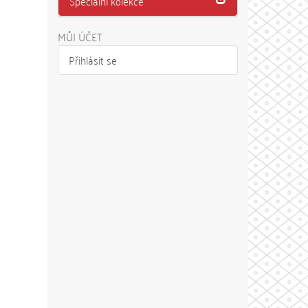
Speciální kolekce
MŮJ ÚČET
Přihlásit se