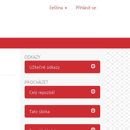
čeština
Přihlásit se
ODKAZY
Užitečné odkazy
PROCHÁZET
Celý repozitář
Tato sbírka