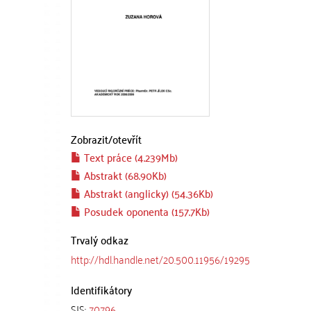
Zobrazit/
otevřít
Text práce (4.239Mb)
Abstrakt (68.90Kb)
Abstrakt (anglicky) (54.36Kb)
Posudek oponenta (157.7Kb)
Trvalý odkaz
http://hdl.handle.net/20.500.11956/19295
Identifikátory
SIS:
70796